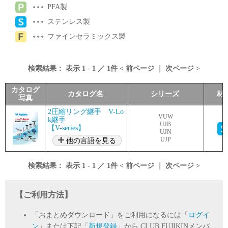
PFA製
ステンレス製
ファインセラミックス製
検索結果：
表示
1
-
1
／
1
件 <
前ページ
｜
次ページ
>
カタログ
カタログ名
シリーズ
材
写真
2圧縮リング継手 V-Lo
VUW
k継手
UJB
【V-series】
UJN
UJP
他の言語を見る
検索結果：
表示
1
-
1
／
1
件 <
前ページ
｜
次ページ
>
【ご利用方法】
「おまとめダウンロード」をご利用になるには「
ログイ
ン
」または下記「
新規登録
」から CLUB FUJIKINメンバ