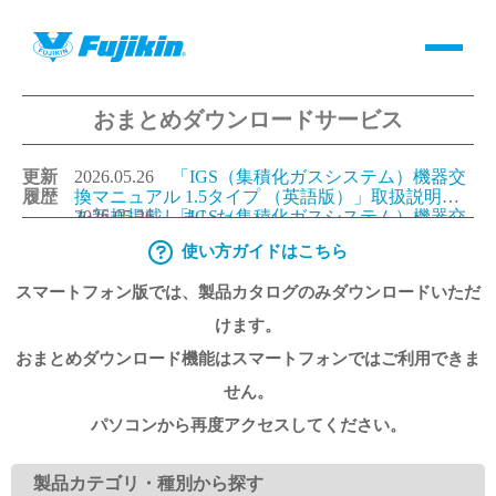
おまとめダウンロードサービス
製品情報
更新
2026.05.26
「IGS（集積化ガスシステム）機器交
バルブ・継手・システムを探す
履歴
換マニュアル 1.5タイプ （英語版）」取扱説明書
を新規掲載しました。
2026.05.26
「IGS（集積化ガスシステム）機器交
換マニュアル 1.125タイプ（英語版）」取扱説明書
使い方ガイドはこちら
ダウンロード
を新規掲載しました。
2026.05.26
「IGS（集積化ガスシステム）機器交
換マニュアル 1.5タイプ （日本語版）」取扱説明
スマートフォン版では、製品カタログのみダウンロードいただ
書を更新しました。
2026.05.26
「IGS（集積化ガスシステム）機器交
換マニュアル 1.125タイプ（日本語版）」取扱説明
製品カタログダウンロード
けます。
書を更新しました。
おまとめダウンロード機能はスマートフォンではご利用できま
サポート
せん。
パソコンから再度アクセスしてください。
よくあるご質問(FAQ)・用語集
製品カテゴリ・種別から探す