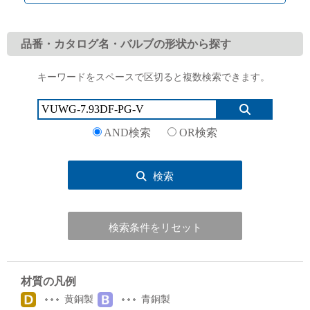
品番・カタログ名・バルブの形状から探す
キーワードをスペースで区切ると複数検索できます。
English
Language：
日本語
／
language
お問い合わせ
mail
AND検索
OR検索
検索
検索条件をリセット
材質の凡例
黄銅製
青銅製