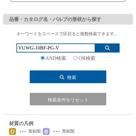
品番・カタログ名・バルブの形状から探す
キーワードをスペースで区切ると複数検索できます。
English
Language：
日本語
／
language
お問い合わせ
mail
AND検索
OR検索
検索
検索条件をリセット
材質の凡例
黄銅製
青銅製