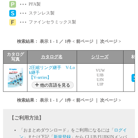
PFA製
ステンレス製
ファインセラミックス製
検索結果：
表示
1
-
1
／
1
件 <
前ページ
｜
次ページ
>
カタログ
カタログ名
シリーズ
材
写真
2圧縮リング継手 V-Lo
VUW
k継手
UJB
【V-series】
UJN
UJP
他の言語を見る
検索結果：
表示
1
-
1
／
1
件 <
前ページ
｜
次ページ
>
【ご利用方法】
「おまとめダウンロード」をご利用になるには「
ログイ
ン
」または下記「
新規登録
」から CLUB FUJIKINメンバ