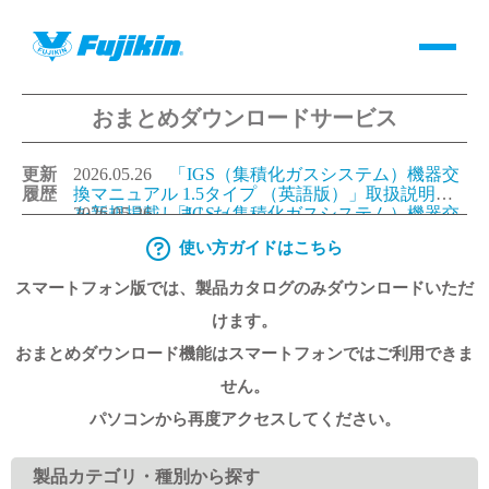
おまとめダウンロードサービス
製品情報
更新
2026.05.26
「IGS（集積化ガスシステム）機器交
バルブ・継手・システムを探す
履歴
換マニュアル 1.5タイプ （英語版）」取扱説明書
を新規掲載しました。
2026.05.26
「IGS（集積化ガスシステム）機器交
換マニュアル 1.125タイプ（英語版）」取扱説明書
使い方ガイドはこちら
ダウンロード
を新規掲載しました。
2026.05.26
「IGS（集積化ガスシステム）機器交
換マニュアル 1.5タイプ （日本語版）」取扱説明
スマートフォン版では、製品カタログのみダウンロードいただ
書を更新しました。
2026.05.26
「IGS（集積化ガスシステム）機器交
換マニュアル 1.125タイプ（日本語版）」取扱説明
製品カタログダウンロード
けます。
書を更新しました。
おまとめダウンロード機能はスマートフォンではご利用できま
サポート
せん。
パソコンから再度アクセスしてください。
よくあるご質問(FAQ)・用語集
製品カテゴリ・種別から探す