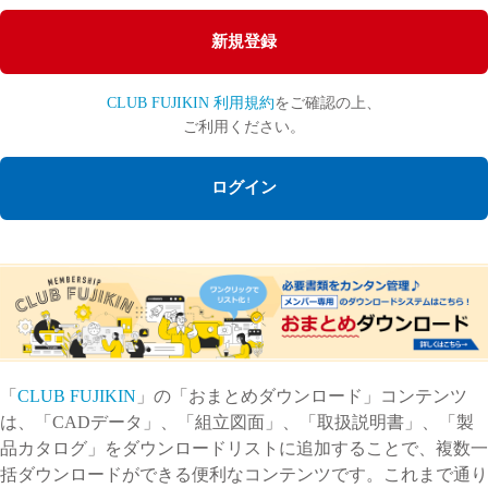
Cv値・流量計算ツール
新規登録
製品動画一覧
CLUB FUJIKIN 利用規約
をご確認の上、
ご利用ください。
バルブと継手のきほん
ログイン
説明会・講習会
ログイン
会社情報
「
CLUB FUJIKIN
」の「おまとめダウンロード」コンテンツ
Corporate Blog
は、「CADデータ」、「組立図面」、「取扱説明書」、「製
品カタログ」をダウンロードリストに追加することで、複数一
採用情報
括ダウンロードができる便利なコンテンツです。これまで通り