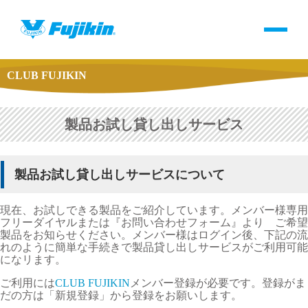
CLUB FUJIKIN
製品情報
バルブ・継手・システムを探す
製品お試し貸し出しサービス
ダウンロード
製品お試し貸し出しサービスについて
製品カタログダウンロード
現在、お試しできる製品をご紹介しています。メンバー様専用
フリーダイヤルまたは『お問い合わせフォーム』より ご希望
製品をお知らせください。メンバー様はログイン後、下記の流
サポート
れのように簡単な手続きで製品貸し出しサービスがご利用可能
になリます。
よくあるご質問(FAQ)・用語集
ご利用には
CLUB FUJIKIN
メンバー登録が必要です。登録がま
だの方は「新規登録」から登録をお願いします。