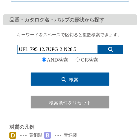
品番・カタログ名・バルブの形状から探す
キーワードをスペースで区切ると複数検索できます。
English
Language：
日本語
／
language
お問い合わせ
mail
AND検索
OR検索
検索
検索条件をリセット
材質の凡例
黄銅製
青銅製