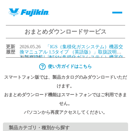
おまとめダウンロードサービス
製品情報
更新
2026.05.26
「IGS（集積化ガスシステム）機器交
バルブ・継手・システムを探す
履歴
換マニュアル 1.5タイプ （英語版）」取扱説明書
を新規掲載しました。
2026.05.26
「IGS（集積化ガスシステム）機器交
換マニュアル 1.125タイプ（英語版）」取扱説明書
使い方ガイドはこちら
ダウンロード
を新規掲載しました。
2026.05.26
「IGS（集積化ガスシステム）機器交
換マニュアル 1.5タイプ （日本語版）」取扱説明
スマートフォン版では、製品カタログのみダウンロードいただ
書を更新しました。
2026.05.26
「IGS（集積化ガスシステム）機器交
換マニュアル 1.125タイプ（日本語版）」取扱説明
製品カタログダウンロード
けます。
書を更新しました。
おまとめダウンロード機能はスマートフォンではご利用できま
サポート
せん。
パソコンから再度アクセスしてください。
よくあるご質問(FAQ)・用語集
製品カテゴリ・種別から探す