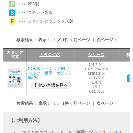
PFA製
ステンレス製
ファインセラミックス製
検索結果：
表示
1
-
1
／
1
件 <
前ページ
｜
次ページ
>
カタログ
カタログ名
シリーズ
材
写真
UH-7100L
水素ステーション向け
E32M3R4-7100
バルブ・継手 99.9／5
M3R4-8100
0MPa
UCL-7100
UJUN
他の言語を見る
UJU
UFL-7100
検索結果：
表示
1
-
1
／
1
件 <
前ページ
｜
次ページ
>
【ご利用方法】
「おまとめダウンロード」をご利用になるには「
ログイ