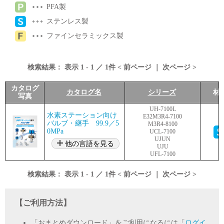
PFA製
ステンレス製
ファインセラミックス製
検索結果：
表示
1
-
1
／
1
件 <
前ページ
｜
次ページ
>
カタログ
カタログ名
シリーズ
材
写真
UH-7100L
水素ステーション向け
E32M3R4-7100
バルブ・継手 99.9／5
M3R4-8100
0MPa
UCL-7100
UJUN
他の言語を見る
UJU
UFL-7100
検索結果：
表示
1
-
1
／
1
件 <
前ページ
｜
次ページ
>
【ご利用方法】
「おまとめダウンロード」をご利用になるには「
ログイ