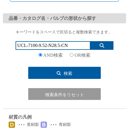
品番・カタログ名・バルブの形状から探す
キーワードをスペースで区切ると複数検索できます。
English
Language：
日本語
／
language
お問い合わせ
mail
AND検索
OR検索
検索
検索条件をリセット
材質の凡例
黄銅製
青銅製