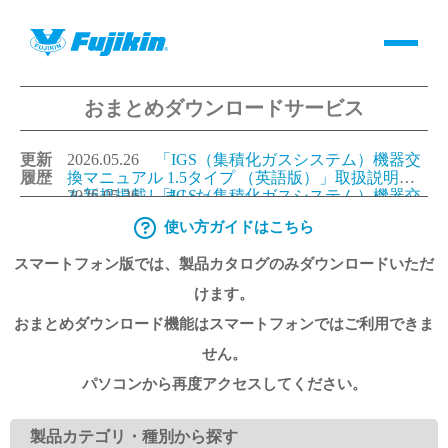
おまとめダウンロードサービス
製品情報
更新
2026.05.26
「IGS（集積化ガスシステム）機器交
バルブ・継手・システムを探す
履歴
換マニュアル 1.5タイプ （英語版）」取扱説明書
を新規掲載しました。
2026.05.26
「IGS（集積化ガスシステム）機器交
換マニュアル 1.125タイプ（英語版）」取扱説明書
使い方ガイドはこちら
ダウンロード
を新規掲載しました。
2026.05.26
「IGS（集積化ガスシステム）機器交
換マニュアル 1.5タイプ （日本語版）」取扱説明
スマートフォン版では、製品カタログのみダウンロードいただ
書を更新しました。
2026.05.26
「IGS（集積化ガスシステム）機器交
換マニュアル 1.125タイプ（日本語版）」取扱説明
製品カタログダウンロード
けます。
書を更新しました。
おまとめダウンロード機能はスマートフォンではご利用できま
サポート
せん。
パソコンから再度アクセスしてください。
よくあるご質問(FAQ)・用語集
製品カテゴリ・種別から探す