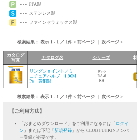
PFA製
ステンレス製
ファインセラミックス製
検索結果：
表示
1
-
1
／
1
件 <
前ページ
｜
次ページ
>
カタログ
カタログ名
シリーズ
材
写真
リングジョイント／ミ
RV-6
ニチュアバルブ 1.96M
RA-6
RH
Pa 黄銅製
検索結果：
表示
1
-
1
／
1
件 <
前ページ
｜
次ページ
>
【ご利用方法】
「おまとめダウンロード」をご利用になるには「
ログイ
ン
」または下記「
新規登録
」から CLUB FUJIKINメンバ
ー登録が必要です。