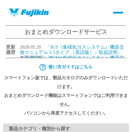
おまとめダウンロードサービス
製品情報
更新
2026.05.26
「IGS（集積化ガスシステム）機器交
バルブ・継手・システムを探す
履歴
換マニュアル 1.5タイプ （英語版）」取扱説明書
を新規掲載しました。
2026.05.26
「IGS（集積化ガスシステム）機器交
換マニュアル 1.125タイプ（英語版）」取扱説明書
使い方ガイドはこちら
ダウンロード
を新規掲載しました。
2026.05.26
「IGS（集積化ガスシステム）機器交
換マニュアル 1.5タイプ （日本語版）」取扱説明
スマートフォン版では、製品カタログのみダウンロードいただ
書を更新しました。
2026.05.26
「IGS（集積化ガスシステム）機器交
換マニュアル 1.125タイプ（日本語版）」取扱説明
製品カタログダウンロード
けます。
書を更新しました。
おまとめダウンロード機能はスマートフォンではご利用できま
サポート
せん。
パソコンから再度アクセスしてください。
よくあるご質問(FAQ)・用語集
製品カテゴリ・種別から探す