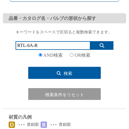
品番・カタログ名・バルブの形状から探す
キーワードをスペースで区切ると複数検索できます。
English
Language：
日本語
／
language
お問い合わせ
mail
AND検索
OR検索
検索
検索条件をリセット
材質の凡例
黄銅製
青銅製