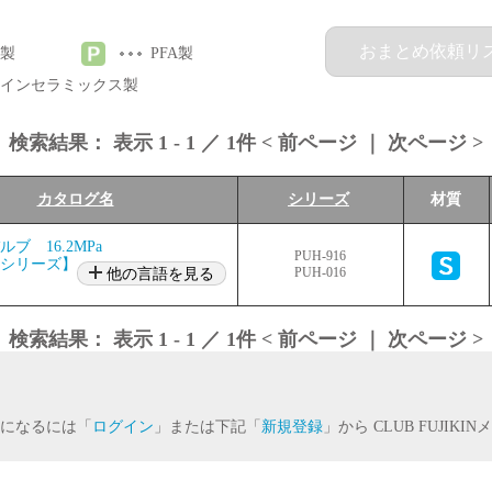
おまとめ依頼リ
製
PFA製
インセラミックス製
検索結果：
表示
1
-
1
／
1
件 <
前ページ
｜
次ページ
>
カタログ名
シリーズ
材質
ブ 16.2MPa
PUH-916
シリーズ】
他の言語を見る
PUH-016
検索結果：
表示
1
-
1
／
1
件 <
前ページ
｜
次ページ
>
になるには「
ログイン
」または下記「
新規登録
」から CLUB FUJIK