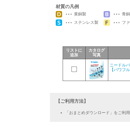
材質の凡例
サポート
黄銅製
青銅
ステンレス製
ファ
リストに
カタログ
追加
写真
よくあるご質問(FAQ)・用語集
ニードルバル
【パワフル
Cv値・流量計算ツール
【ご利用方法】
「おまとめダウンロード」をご利用