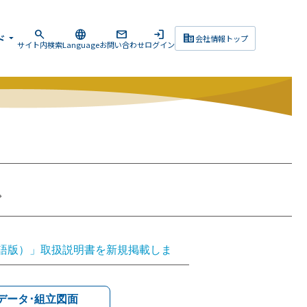
search
language
mail
login
corporate_fare
ド
arrow_drop_down
会社情報トップ
サイト内検索
Language
お問い合わせ
ログイン
ス
（英語版）」取扱説明書を新規掲載しま
プ（英語版）」取扱説明書を新規掲載し
（日本語版）」取扱説明書を更新しまし
Dデータ･組立図面