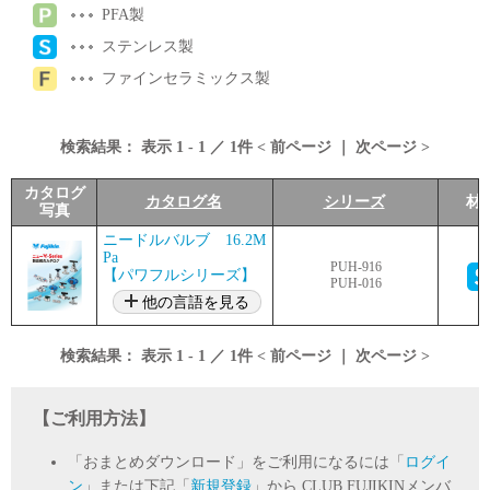
PFA製
ステンレス製
ファインセラミックス製
検索結果：
表示
1
-
1
／
1
件 <
前ページ
｜
次ページ
>
カタログ
カタログ名
シリーズ
材
写真
ニードルバルブ 16.2M
Pa
PUH-916
【パワフルシリーズ】
PUH-016
他の言語を見る
検索結果：
表示
1
-
1
／
1
件 <
前ページ
｜
次ページ
>
【ご利用方法】
「おまとめダウンロード」をご利用になるには「
ログイ
ン
」または下記「
新規登録
」から CLUB FUJIKINメンバ