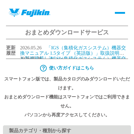
おまとめダウンロードサービス
製品情報
更新
2026.05.26
「IGS（集積化ガスシステム）機器交
バルブ・継手・システムを探す
履歴
換マニュアル 1.5タイプ （英語版）」取扱説明書
を新規掲載しました。
2026.05.26
「IGS（集積化ガスシステム）機器交
換マニュアル 1.125タイプ（英語版）」取扱説明書
使い方ガイドはこちら
ダウンロード
を新規掲載しました。
2026.05.26
「IGS（集積化ガスシステム）機器交
換マニュアル 1.5タイプ （日本語版）」取扱説明
スマートフォン版では、製品カタログのみダウンロードいただ
書を更新しました。
2026.05.26
「IGS（集積化ガスシステム）機器交
換マニュアル 1.125タイプ（日本語版）」取扱説明
製品カタログダウンロード
けます。
書を更新しました。
おまとめダウンロード機能はスマートフォンではご利用できま
サポート
せん。
パソコンから再度アクセスしてください。
よくあるご質問(FAQ)・用語集
製品カテゴリ・種別から探す