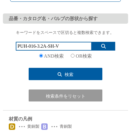
品番・カタログ名・バルブの形状から探す
キーワードをスペースで区切ると複数検索できます。
English
Language：
日本語
／
language
お問い合わせ
mail
AND検索
OR検索
検索
検索条件をリセット
材質の凡例
黄銅製
青銅製