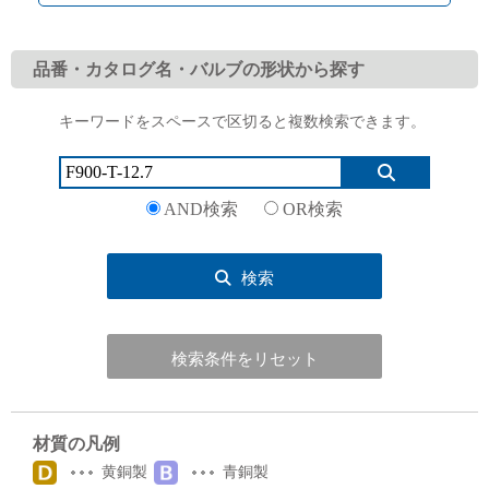
品番・カタログ名・バルブの形状から探す
キーワードをスペースで区切ると複数検索できます。
English
Language：
日本語
／
language
お問い合わせ
mail
AND検索
OR検索
検索
検索条件をリセット
材質の凡例
黄銅製
青銅製