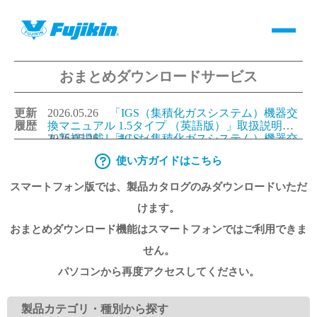
おまとめダウンロードサービス
製品情報
更新
2026.05.26
「IGS（集積化ガスシステム）機器交
バルブ・継手・システムを探す
履歴
換マニュアル 1.5タイプ （英語版）」取扱説明書
を新規掲載しました。
2026.05.26
「IGS（集積化ガスシステム）機器交
換マニュアル 1.125タイプ（英語版）」取扱説明書
使い方ガイドはこちら
ダウンロード
を新規掲載しました。
2026.05.26
「IGS（集積化ガスシステム）機器交
換マニュアル 1.5タイプ （日本語版）」取扱説明
スマートフォン版では、製品カタログのみダウンロードいただ
書を更新しました。
2026.05.26
「IGS（集積化ガスシステム）機器交
換マニュアル 1.125タイプ（日本語版）」取扱説明
製品カタログダウンロード
けます。
書を更新しました。
おまとめダウンロード機能はスマートフォンではご利用できま
サポート
せん。
パソコンから再度アクセスしてください。
よくあるご質問(FAQ)・用語集
製品カテゴリ・種別から探す