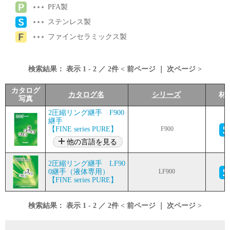
PFA製
ステンレス製
ファインセラミックス製
検索結果：
表示
1
-
2
／
2
件 <
前ページ
｜
次ページ
>
カタログ
カタログ名
シリーズ
材
写真
2圧縮リング継手 F900
継手
【FINE series PURE】
F900
他の言語を見る
2圧縮リング継手 LF90
0継手（液体専用）
LF900
【FINE series PURE】
検索結果：
表示
1
-
2
／
2
件 <
前ページ
｜
次ページ
>