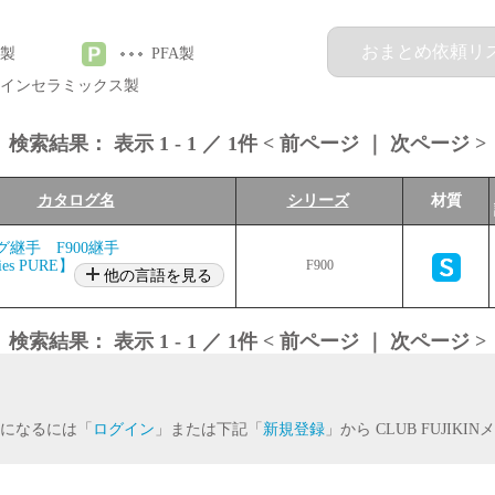
おまとめ依頼リ
製
PFA製
インセラミックス製
検索結果：
表示
1
-
1
／
1
件 <
前ページ
｜
次ページ
>
カタログ名
シリーズ
材質
グ継手 F900継手
ies PURE】
F900
他の言語を見る
検索結果：
表示
1
-
1
／
1
件 <
前ページ
｜
次ページ
>
になるには「
ログイン
」または下記「
新規登録
」から CLUB FUJIK