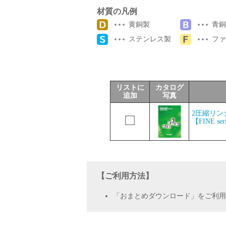
材質の凡例
サポート
黄銅製
青銅
ステンレス製
ファ
リストに
カタログ
追加
写真
よくあるご質問(FAQ)・用語集
2圧縮リン
【FINE ser
Cv値・流量計算ツール
【ご利用方法】
「おまとめダウンロード」をご利用