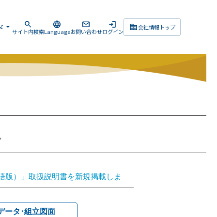
search
language
mail
login
corporate_fare
ド
arrow_drop_down
会社情報トップ
サイト内検索
Language
お問い合わせ
ログイン
ス
（英語版）」取扱説明書を新規掲載しま
プ（英語版）」取扱説明書を新規掲載し
（日本語版）」取扱説明書を更新しまし
Dデータ･組立図面