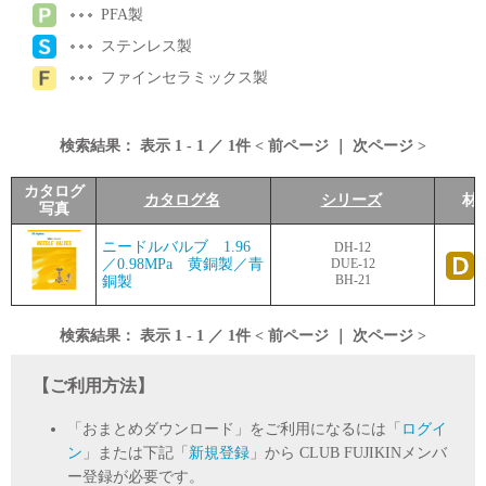
PFA製
ステンレス製
ファインセラミックス製
検索結果：
表示
1
-
1
／
1
件 <
前ページ
｜
次ページ
>
カタログ
カタログ名
シリーズ
材
写真
ニードルバルブ 1.96
DH-12
／0.98MPa 黄銅製／青
DUE-12
BH-21
銅製
検索結果：
表示
1
-
1
／
1
件 <
前ページ
｜
次ページ
>
【ご利用方法】
「おまとめダウンロード」をご利用になるには「
ログイ
ン
」または下記「
新規登録
」から CLUB FUJIKINメンバ
ー登録が必要です。