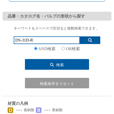
品番・カタログ名・バルブの形状から探す
キーワードをスペースで区切ると複数検索できます。
English
Language：
日本語
／
language
お問い合わせ
mail
AND検索
OR検索
検索
検索条件をリセット
材質の凡例
黄銅製
青銅製