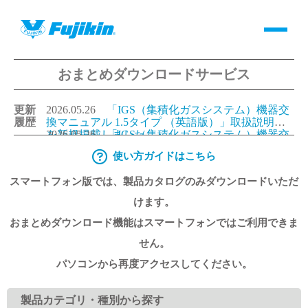
おまとめダウンロードサービス
製品情報
更新
2026.05.26
「IGS（集積化ガスシステム）機器交
バルブ・継手・システムを探す
履歴
換マニュアル 1.5タイプ （英語版）」取扱説明書
を新規掲載しました。
2026.05.26
「IGS（集積化ガスシステム）機器交
換マニュアル 1.125タイプ（英語版）」取扱説明書
使い方ガイドはこちら
ダウンロード
を新規掲載しました。
2026.05.26
「IGS（集積化ガスシステム）機器交
換マニュアル 1.5タイプ （日本語版）」取扱説明
スマートフォン版では、製品カタログのみダウンロードいただ
書を更新しました。
2026.05.26
「IGS（集積化ガスシステム）機器交
換マニュアル 1.125タイプ（日本語版）」取扱説明
製品カタログダウンロード
けます。
書を更新しました。
おまとめダウンロード機能はスマートフォンではご利用できま
サポート
せん。
パソコンから再度アクセスしてください。
よくあるご質問(FAQ)・用語集
製品カテゴリ・種別から探す