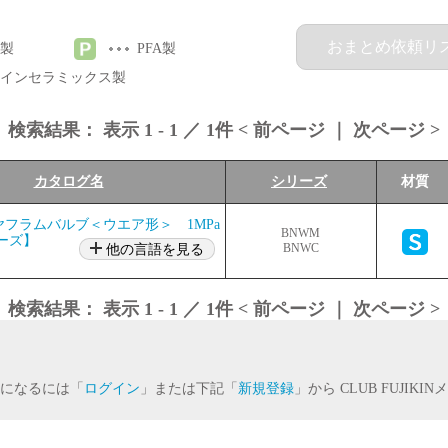
おまとめ依頼リ
製
PFA製
インセラミックス製
検索結果：
表示
1
-
1
／
1
件 <
前ページ
｜
次ページ
>
カタログ名
シリーズ
材質
フラムバルブ＜ウエア形＞ 1MPa
BNWM
ーズ】
他の言語を見る
BNWC
検索結果：
表示
1
-
1
／
1
件 <
前ページ
｜
次ページ
>
になるには「
ログイン
」または下記「
新規登録
」から CLUB FUJIK