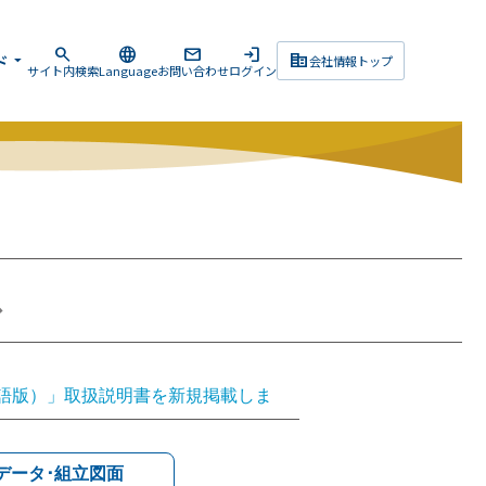
search
language
mail
login
corporate_fare
ド
arrow_drop_down
会社情報トップ
サイト内検索
Language
お問い合わせ
ログイン
ス
（英語版）」取扱説明書を新規掲載しま
プ（英語版）」取扱説明書を新規掲載し
（日本語版）」取扱説明書を更新しまし
Dデータ･組立図面