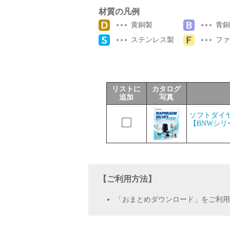
材質の凡例
サポート
黄銅製
青銅
ステンレス製
ファ
リストに
カタログ
追加
写真
よくあるご質問(FAQ)・用語集
ソフトダイヤ
【BNWシリ
Cv値・流量計算ツール
【ご利用方法】
「おまとめダウンロード」をご利用