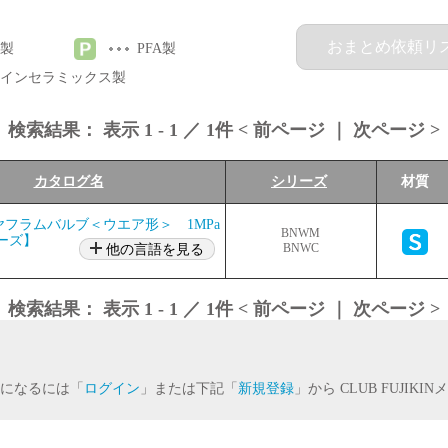
おまとめ依頼リ
製
PFA製
インセラミックス製
検索結果：
表示
1
-
1
／
1
件 <
前ページ
｜
次ページ
>
カタログ名
シリーズ
材質
フラムバルブ＜ウエア形＞ 1MPa
BNWM
ーズ】
他の言語を見る
BNWC
検索結果：
表示
1
-
1
／
1
件 <
前ページ
｜
次ページ
>
になるには「
ログイン
」または下記「
新規登録
」から CLUB FUJIK