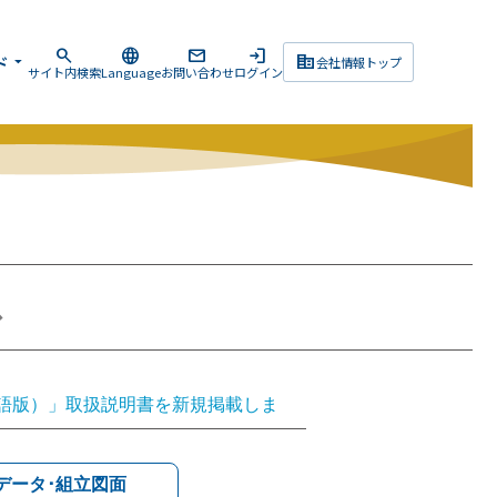
search
language
mail
login
corporate_fare
ド
arrow_drop_down
会社情報トップ
サイト内検索
Language
お問い合わせ
ログイン
ス
（英語版）」取扱説明書を新規掲載しま
プ（英語版）」取扱説明書を新規掲載し
（日本語版）」取扱説明書を更新しまし
Dデータ･組立図面