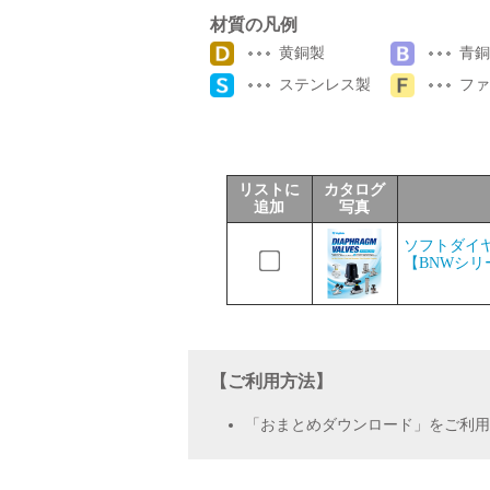
材質の凡例
サポート
黄銅製
青銅
ステンレス製
ファ
リストに
カタログ
追加
写真
よくあるご質問(FAQ)・用語集
ソフトダイヤ
【BNWシリ
Cv値・流量計算ツール
【ご利用方法】
「おまとめダウンロード」をご利用