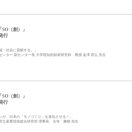
g
「SO（創）」
18発行
域・社会に貢献する。」
ンター 副センター長 大学院知的財産研究科 教授 金澤 良弘 先生
「SO（創）」
18発行
ンが、日本の「モノづくり」を進化させる！」
府立産業技術総合研究所 理事長 古寺 雅晴 先生