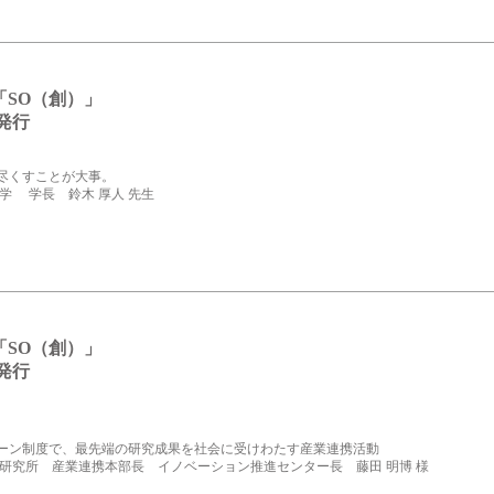
「SO（創）」
08発行
尽くすことが大事。
学 学長 鈴木 厚人 先生
「SO（創）」
08発行
ーン制度で、最先端の研究成果を社会に受けわたす産業連携活動
学研究所 産業連携本部長 イノベーション推進センター長 藤田 明博 様