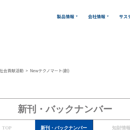
製品情報
会社情報
サス
arrow_drop_down
arrow_drop_down
社会貢献活動
Newテクノマート(創)
新刊・バックナンバー
TOP
新刊・
バックナンバー
知財情