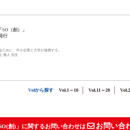
「SO（創）」
28発行
るために、中小企業と大学が連携する」
 雅人 先生
Volから探す
Vol.1～10
Vol.11～20
Vol.
お問い合
SO(創)」に関するお問い合わせは