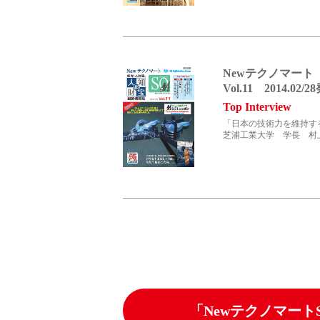
キャリア採用
Newテクノマート
Vol.11 2014.02/
Top Interview
「日本の技術力を維持す
芝浦工業大学 学長 村上
language
English
Language：
日本語
／
mail
お問い合わせ
「Newテクノマート