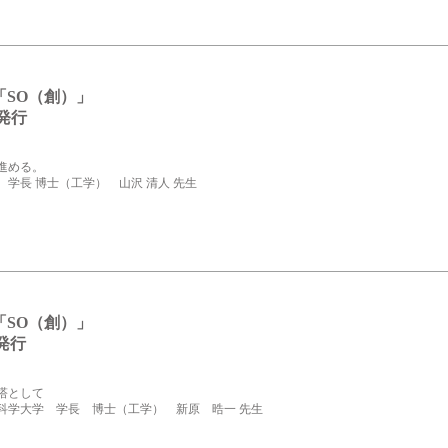
「SO（創）」
28発行
進める。
学長 博士（工学） 山沢 清人 先生
「SO（創）」
08発行
塔として
科学大学 学長 博士（工学） 新原 晧一 先生