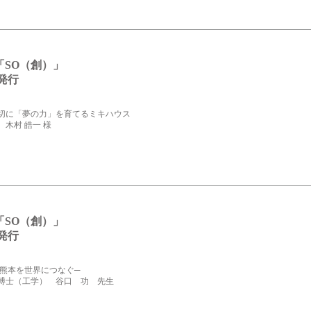
「SO（創）」
18発行
切に「夢の力」を育てるミキハウス
木村 皓一 様
「SO（創）」
18発行
 熊本を世界につなぐ─
博士（工学） 谷口 功 先生