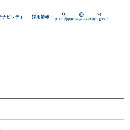
search
language
mail
テナビリティ
採用情報
arrow_drop_down
サイト内検索
Language
お問い合わせ
報