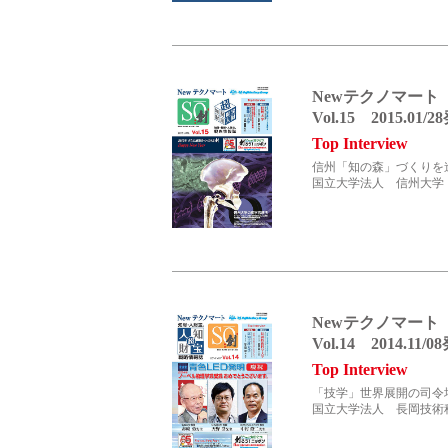
沿革
Newテクノマート
Vol.15 2015.01/
受賞歴
Top Interview
信州「知の森」づくりを
国立大学法人 信州大学 
認定・資格
Newテクノマート
Vol.14 2014.11/
Top Interview
ステートメント・スローガン
「技学」世界展開の司令
国立大学法人 長岡技術