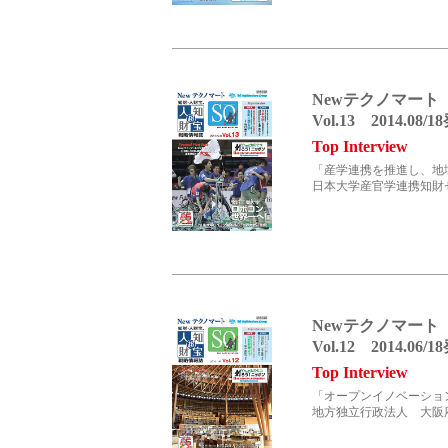
Corporate Blo
Newテクノマート
Vol.13 2014.08/
Top Interview
「産学連携を推進し、地
日本大学産官学連携知財セ
採用情報
Newテクノマート
Vol.12 2014.06/
Top Interview
「オープンイノベーショ
地方独立行政法人 大阪
新卒採用