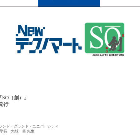
「SO（創）」
08発行
ランド・グランド・ユニバーシティ
学長 大城 肇 先生