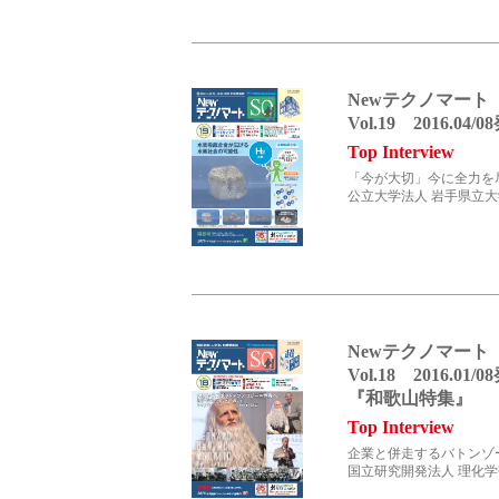
Newテクノマート
会社情報
Vol.19 2016.04/
Top Interview
「今が大切」今に全力を
公立大学法人 岩手県立大
会社概要
Newテクノマート
Vol.18 2016.01/
『和歌山特集』
Top Interview
トップメッセージ
企業と併走するバトンゾ
国立研究開発法人 理化