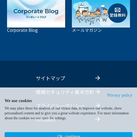
Corporate Blog
メールマガジン
サイトマップ
情報セキュリティ基本方針
Privacy policy
We use cookies
プライバシーポリシー
We may place these for analysis of our visitor data, to improve our website, show
personalised content and to give you a great website experience. For more information
利用規約
about the cookies we use open the settings.
Ok, continue