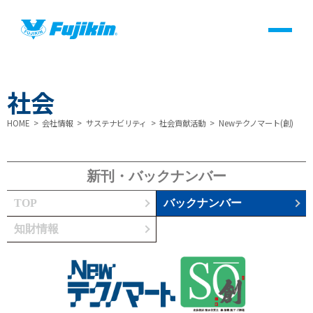
製品情報
社会
バルブ・継手・システムを探す
HOME
会社情報
サステナビリティ
社会貢献活動
Newテクノマート(創)
よくあるご質問・用語集(FAQ)
新刊・バックナンバー
製品サポート一覧
TOP
バックナンバー
知財情報
医療・ヘルスケア
会社情報