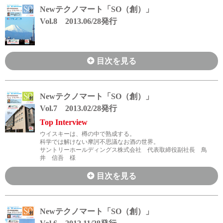
Newテクノマート「SO（創）」
ステートメント・スローガン
Vol.8 2013.06/28発行
Corporate Blog
目次を見る
採用情報
Newテクノマート「SO（創）」
新卒採用
Vol.7 2013.02/28発行
Top Interview
キャリア採用
ウイスキーは、樽の中で熟成する。
科学では解けない摩訶不思議なお酒の世界。
サントリーホールディングス株式会社 代表取締役副社長 鳥
井 信吾 様
目次を見る
English
Language：
日本語
／
language
お問い合わせ
mail
Newテクノマート「SO（創）」