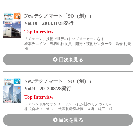
会社概要
Newテクノマート「SO（創）」
トップメッセージ
Vol.10 2013.11/28発行
Top Interview
「チェーン」技術で世界のトップメーカーになる
サステナビリティ
椿本チエイン 専務執行役員 開発・技術センター長 高橋 利夫
様
事業領域
目次を見る
拠点／グループ会社
Newテクノマート「SO（創）」
Vol.9 2013.08/28発行
沿革
Top Interview
ドアハンドルでオンリーワン -わが社のモノづくり-
受賞歴
株式会社ユニオン 代表取締役社長 立野 純三 様
目次を見る
認定・資格