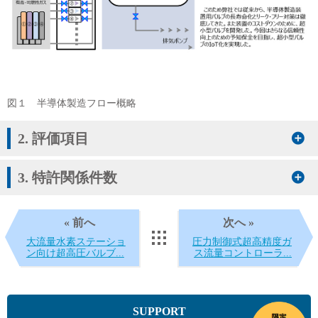
図１ 半導体製造フロー概略
2. 評価項目
3. 特許関係件数
« 前へ
次へ »
大流量水素ステーショ
圧力制御式超高精度ガ
ン向け超高圧バルブ...
ス流量コントローラ...
SUPPORT