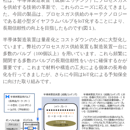
社は、半導体製造装置（成膜/エッチング）にプロセスガス
を供給する技術の革新で、これらのニーズに応えてきまし
た。今回の製品は、プロセスガス供給のキーテクノロジー
である超小型ダイヤフラムバルブをIoT化することにより、
長期信頼性の向上を目指したものです(図１)。
English
Language：
日本語
／
language
半導体製造装置は量産化とコストダウンのために大型化し
お問い合わせ
mail
ています。弊社のプロセスガス供給装置も製造装置一台に
多数のバルブ（100個以上）を用いています。これら頻繁に
開閉する多数のバルブの長期信頼性をいかに確保するかが
重要です。これまで材料や構造の工夫による個体の長寿命
化を行ってきましたが、さらに今回はIoT化による予知保全
に向けた取り組みです。