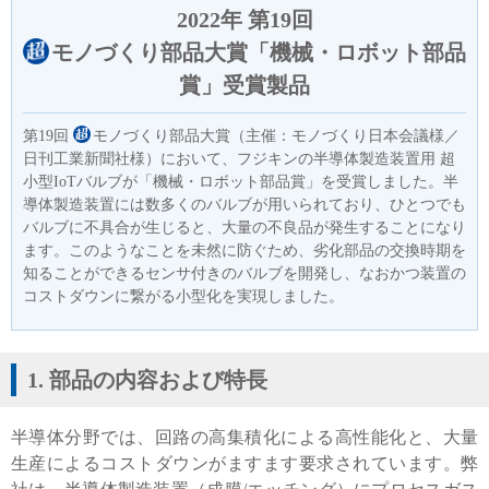
2022年 第19回
Cv値・流量計算ツール
モノづくり部品大賞「機械・ロボット部品
製品動画一覧
賞」受賞製品
第19回
モノづくり部品大賞（主催：モノづくり日本会議様／
バルブと継手のきほん
日刊工業新聞社様）において、フジキンの半導体製造装置用 超
小型IoTバルブが「機械・ロボット部品賞」を受賞しました。半
導体製造装置には数多くのバルブが用いられており、ひとつでも
説明会・講習会
バルブに不具合が生じると、大量の不良品が発生することになり
ます。このようなことを未然に防ぐため、劣化部品の交換時期を
ログイン
知ることができるセンサ付きのバルブを開発し、なおかつ装置の
コストダウンに繋がる小型化を実現しました。
会社情報
1. 部品の内容および特長
Corporate Blog
半導体分野では、回路の高集積化による高性能化と、大量
生産によるコストダウンがますます要求されています。弊
採用情報