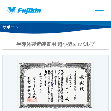
サポート
製品情報
バルブ・継手・システムを探す
半導体製造装置用 超小型IoTバルブ
ダウンロード
製品カタログダウンロード
サポート
よくあるご質問(FAQ)・用語集