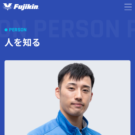
ON
PERSON
キャリア採用TOP
PERSON
TOP
人を知る
人を知る
PERSON
企業情報
INFORMATION
採用情報
RECRUIT
募集職種一覧
/ENTRY