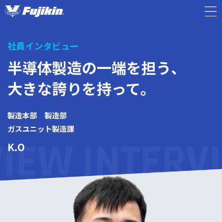
社員インタビュー
キャリア採用TOP
TOP
半導体製造の一端を担う、
人を知る
大きな誇りを持って。
PERSON
製造本部 製造部
企業情報
INFORMATION
ガスユニット製造課
VIEW
INTERV
K.O
採用情報
RECRUIT
募集職種一覧
/ENTRY