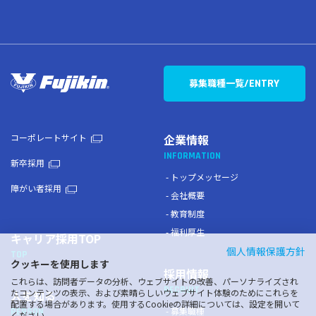
募集職種一覧
/ENTRY
コーポレートサイト
企業情報
INFORMATION
新卒採用
トップメッセージ
障がい者採用
会社概要
教育制度
福利厚生
キャリア採用TOP
個人情報保護方針
TOP
クッキーを使用します
採用情報
これらは、訪問者データの分析、ウェブサイトの改善、パーソナライズされ
RECRUIT
たコンテンツの表示、および素晴らしいウェブサイト体験のためにこれらを
人を知る
配置する場合があります。使用するCookieの詳細については、設定を開いて
募集職種
PERSON
ください。