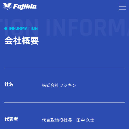
TION
INFORM
キャリア採用TOP
INFORMATION
TOP
会社概要
人を知る
PERSON
企業情報
INFORMATION
社名
株式会社フジキン
採用情報
RECRUIT
募集職種一覧
/ENTRY
代表者
代表取締役社長 田中 久士