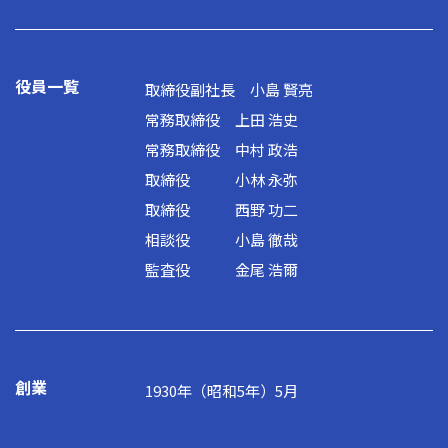
コーポレートサイト
役員一覧
取締役副社長 小島 賢亮
新卒採用
障がい者採用
常務取締役 上田 浩史
常務取締役 中村 政浩
取締役 小林 永弥
取締役 西野 功二
相談役 小島 徹哉
監査役 金尾 浩爾
創業
1930年（昭和5年）5月