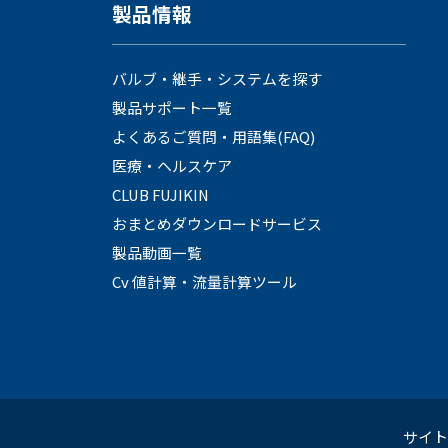
製品情報
バルブ・継手・システムを探す
キャリア採用
キャリア採用
製品サポート一覧
よくあるご質問・用語集(FAQ)
医療・ヘルスケア
CLUB FUJIKIN
おまとめダウンロードサービス
製品動画一覧
Cv 値計算・流量計算ツール
language
language
English
English
Language：
Language：
日本語
日本語
／
／
mail
mail
お問い合わせ
お問い合わせ
サイト