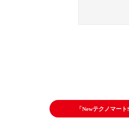
沿革
沿革
受賞歴
受賞歴
認定・資格
認定・資格
「Newテクノマート
ステートメント・スローガン
ステートメント・スローガン