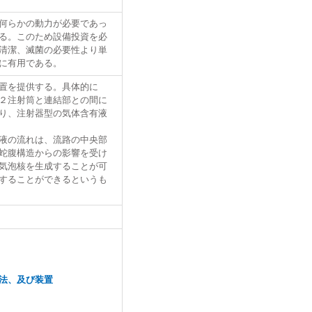
何らかの動力が必要であっ
る。このため設備投資を必
清潔、滅菌の必要性より単
に有用である。
置を提供する。具体的に
２注射筒と連結部との間に
り、注射器型の気体含有液
液の流れは、流路の中央部
蛇腹構造からの影響を受け
気泡核を生成することが可
することができるというも
法、及び装置