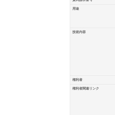
資料請求番号
用途
サステナビリティ
サステナビリティ
技術内容
事業領域
事業領域
権利者
拠点／グループ会社
拠点／グループ会社
権利者関連リンク