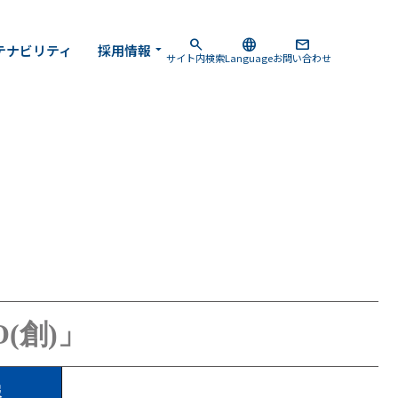
search
search
language
language
mail
mail
テナビリティ
テナビリティ
採用情報
採用情報
arrow_drop_down
arrow_drop_down
サイト内検索
サイト内検索
Language
Language
お問い合わせ
お問い合わせ
(創)」
報