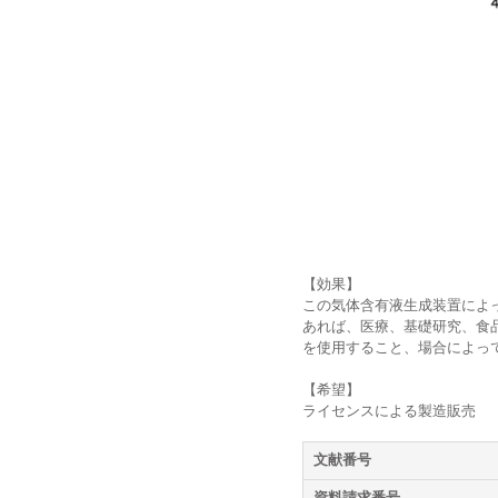
会社情報
会社情報
【効果】
この気体含有液生成装置によ
会社概要
会社概要
あれば、医療、基礎研究、食
を使用すること、場合によっ
【希望】
ライセンスによる製造販売
トップメッセージ
トップメッセージ
文献番号