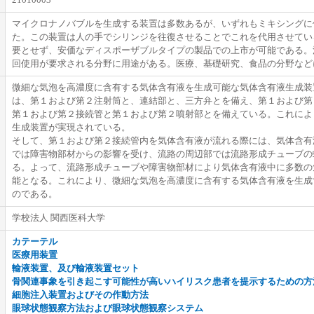
21010003
マイクロナノバブルを生成する装置は多数あるが、いずれもミキシングに
た。この装置は人の手でシリンジを往復させることでこれを代用させてい
要とせず、安価なディスポーザブルタイプの製品での上市が可能である。
回使用が要求される分野に用途がある。医療、基礎研究、食品の分野など
微細な気泡を高濃度に含有する気体含有液を生成可能な気体含有液生成装
は、第１および第２注射筒と、連結部と、三方弁とを備え、第１および第
第１および第２接続管と第１および第２噴射部とを備えている。これによ
生成装置が実現されている。
そして、第１および第２接続管内を気体含有液が流れる際には、気体含有
では障害物部材からの影響を受け、流路の周辺部では流路形成チューブの
る。よって、流路形成チューブや障害物部材により気体含有液中に多数の
能となる。これにより、微細な気泡を高濃度に含有する気体含有液を生成
のである。
学校法人 関西医科大学
カテーテル
医療用装置
輸液装置、及び輸液装置セット
骨関連事象を引き起こす可能性が高いハイリスク患者を提示するための方
細胞注入装置およびその作動方法
眼球状態観察方法および眼球状態観察システム