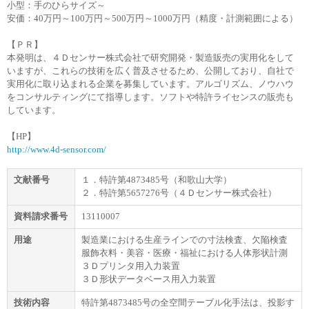
小型：手のひらサイズ～
安価：40万円～100万円～500万円～1000万円（精度・計測範囲による）
【ＰＲ】
本発明は、４Ｄセンサー株式会社で研究開発・製造販売の実用化をして
いますが、これらの技術を広く普及させるため、公開しており、自社で
実用化に取り込まれる企業を募集しています。アルゴリズム、ノウハウ
をコンサルティングにて指導します。ソフトや特許ライセンスの販売も
しています。
【HP】
http://www.4d-sensor.com/
文献番号
１．特許第4873485号（和歌山大学）
２．特許第5657276号（４Ｄセンサー株式会社）
資料請求番号
13110007
用途
製造業における生産ラインでの寸法検査、欠陥検査
服飾衣料・美容・医療・福祉における人体形状計測
３Ｄプリンタ用入力装置
３Ｄ形状データベース用入力装置
技術内容
特許第4873485号の全空間テーブル化手法は、投影す