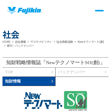
製品情報
製品情報
社会
HOME
会社情報
サステナビリティ
社会貢献活動
Newテクノマート(創)
バルブ・継手・システムを探す
バルブ・継手・システムを探す
新刊・バックナンバー
よくあるご質問・用語集(FAQ)
よくあるご質問・用語集(FAQ)
知財戦略情報誌「NewテクノマートSO(創)」
製品サポート一覧
製品サポート一覧
TOP
バックナンバー
知財情報
医療・ヘルスケア
医療・ヘルスケア
会社情報
会社情報