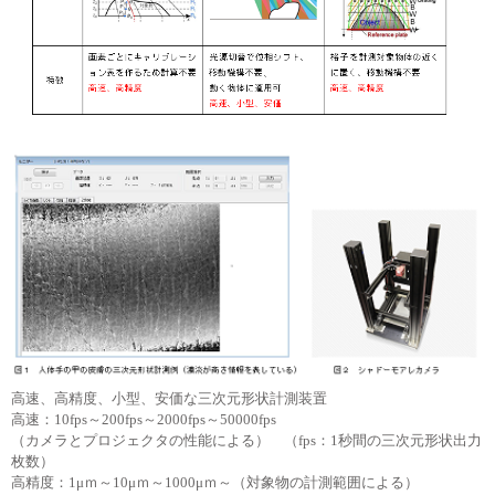
ステートメント・スローガン
ステートメント・スローガン
Corporate Blog
Corporate Blog
採用情報
採用情報
新卒採用
新卒採用
キャリア採用
キャリア採用
高速、高精度、小型、安価な三次元形状計測装置
高速：10fps～200fps～2000fps～50000fps
English
English
Language：
Language：
日本語
日本語
／
／
language
language
（カメラとプロジェクタの性能による） （fps：1秒間の三次元形状出力
お問い合わせ
お問い合わせ
mail
mail
枚数）
高精度：1μｍ～10μｍ～1000μｍ～（対象物の計測範囲による）