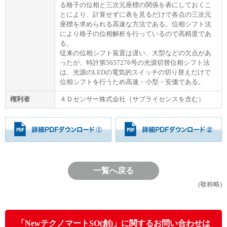
る格子の位相と三次元座標の関係を表にしておくこ
とにより、計算せずに表を見るだけで各点の三次元
座標を求められる高速な方法である。位相シフト法
により格子の位相解析を行っているので高精度であ
る。
従来の位相シフト装置は遅い、大型などの欠点があ
ったが、特許第5657276号の光源切替位相シフト法
は、光源のLEDの電気的スイッチの切り替えだけで
位相シフトを行うため高速・小型・安価である。
権利者
４Ｄセンサー株式会社（サブライセンスを含む）
一覧へ戻る
(敬称略)
「NewテクノマートSO(創)」に関するお問い合わせは