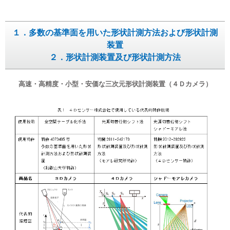
会社概要
会社概要
１．多数の基準面を用いた形状計測方法および形状計測
トップメッセージ
トップメッセージ
装置
２．形状計測装置及び形状計測方法
サステナビリティ
サステナビリティ
高速・高精度・小型・安価な三次元形状計測装置（４Ｄカメラ）
事業領域
事業領域
拠点／グループ会社
拠点／グループ会社
沿革
沿革
受賞歴
受賞歴
認定・資格
認定・資格