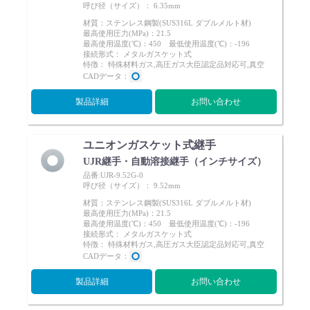
呼び径（サイズ）： 6.35mm
材質：ステンレス鋼製(SUS316L ダブルメルト材)
最高使用圧力(MPa)：21.5
最高使用温度(℃)：450 最低使用温度(℃)：-196
接続形式： メタルガスケット式
特徴： 特殊材料ガス,高圧ガス大臣認定品対応可,真空
CADデータ：
English
Language：
日本語
／
language
製品詳細
お問い合わせ
お問い合わせ
mail
ユニオンガスケット式継手
UJR継手・自動溶接継手（インチサイズ）
品番:UJR-9.52G-0
呼び径（サイズ）： 9.52mm
材質：ステンレス鋼製(SUS316L ダブルメルト材)
最高使用圧力(MPa)：21.5
最高使用温度(℃)：450 最低使用温度(℃)：-196
接続形式： メタルガスケット式
特徴： 特殊材料ガス,高圧ガス大臣認定品対応可,真空
CADデータ：
製品詳細
お問い合わせ