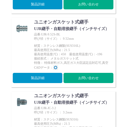
製品詳細
お問い合わせ
ユニオンガスケット式継手
UJR継手・自動溶接継手（インチサイズ）
品番:UJR-9.52S-BL
呼び径（サイズ）： 9.52mm
材質：ステンレス鋼製(SUS316L)
最高使用圧力(MPa)：21.5
最高使用温度(℃)：450 最低使用温度(℃)：-196
接続形式： メタルガスケット式
特徴： 特殊材料ガス,高圧ガス大臣認定品対応可,真空
CADデータ：
製品詳細
お問い合わせ
ユニオンガスケット式継手
UJR継手・自動溶接継手（インチサイズ）
品番:UJR-JC-3.2
呼び径（サイズ）： 3.2mm
材質：ステンレス鋼製(SUS316)
最高使用圧力(MPa)：21.5