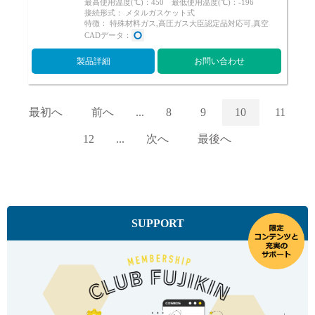
最高使用温度(℃)：450 最低使用温度(℃)：-196
接続形式： メタルガスケット式
特徴： 特殊材料ガス,高圧ガス大臣認定品対応可,真空
CADデータ：
製品詳細
お問い合わせ
最初へ
前へ
...
8
9
10
11
12
...
次へ
最後へ
SUPPORT