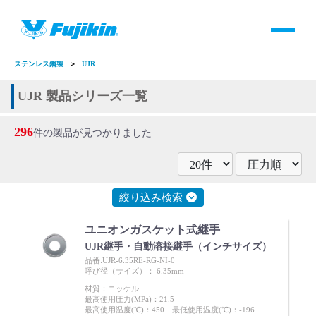
製品情報
HOME
＞
製品情報
＞
全て
＞
継手
＞
メタルガスケット式継手
＞
ステンレス鋼製
＞
UJR
製品情報
UJR 製品シリーズ一覧
バルブ・継手・システムを探す
296
件の製品が見つかりました
ダウンロード
絞り込み検索
製品カタログダウンロード
ユニオンガスケット式継手
サポート
UJR継手・自動溶接継手（インチサイズ）
品番:UJR-6.35RE-RG-NI-0
呼び径（サイズ）： 6.35mm
よくあるご質問(FAQ)・用語集
材質：ニッケル
最高使用圧力(MPa)：21.5
最高使用温度(℃)：450 最低使用温度(℃)：-196