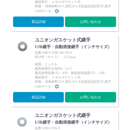
接続形式： メタルガスケット式
Cv値・流量計算ツール
特徴： 特殊材料ガス,高圧ガス大臣認定品対応可,真空
CADデータ：
製品動画一覧
製品詳細
お問い合わせ
バルブと継手のきほん
ユニオンガスケット式継手
UJR継手・自動溶接継手（インチサイズ）
品番:UJR-9.52RE-RG-NI-0
説明会・講習会
呼び径（サイズ）： 9.52mm
材質：ニッケル
最高使用圧力(MPa)：21.5
ログイン
最高使用温度(℃)：450 最低使用温度(℃)：-196
接続形式： メタルガスケット式
特徴： 特殊材料ガス,高圧ガス大臣認定品対応可,真空
CADデータ：
会社情報
製品詳細
お問い合わせ
Corporate Blog
ユニオンガスケット式継手
UJR継手・自動溶接継手（インチサイズ）
採用情報
品番:UJR-6.35G-0