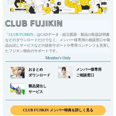
English
Language：
日本語
／
language
「
CLUB FUJIKIN
」はCADデータ・組立図面・製品の取扱説明書
などのダウンロードだけでなく、メンバー様専用の相談窓口や製
お問い合わせ
mail
品お試しサービスなどの技術サポートや専用コンテンツも充実し
たフジキン独自のサポートです。
Member's Only
おまとめ
メンバー様専用
ダウンロード
ご相談窓口
製品貸出し
サービス
CLUB FUJIKIN メンバー特典を詳しく見る