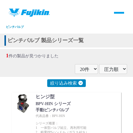
製品情報
HOME
＞
製品情報
＞
全て
＞
バルブ
＞
手動バルブ
＞
ピンチバルブ
＞
ピンチバルブ
製品情報
ピンチバルブ 製品シリーズ一覧
バルブ・継手・システムを探す
1
件の製品が見つかりました
ダウンロード
絞り込み検索
製品カタログダウンロード
ヒンジ型
サポート
BPV-HIN シリーズ
手動ピンチバルブ
代表品番：BPV-HIN
よくあるご質問(FAQ)・用語集
シリーズ概要：
1 一体型バルブ組立、再利用可能
2 軽量PPSハンドル（ガラス40％）