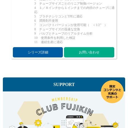
3 チューブサイズごとのリニア制御バージョン
Cv値・流量計算ツール
4 １／８インチから１インチまでの内径のチューブに適
応
5 プラチナシリコンとTPEに適応
6 潤滑剤不使用
製品動画一覧
7 コンパクトバージョンが使用可能（ ＜1/2" ）
8 チューブサイズの迅速な交換
9 バルブとチューブのリアルタイム分析
バルブと継手のきほん
10 使用条件を利用した検証
11 連続生産に適応
シリーズ詳細
お問い合わせ
説明会・講習会
ログイン
SUPPORT
会社情報
Corporate Blog
採用情報