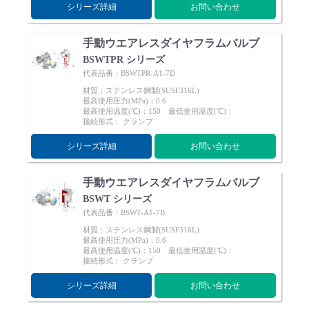
シリーズ詳細
お問い合わせ
手動ウエアレスダイヤフラムバルブ
BSWTPR シリーズ
代表品番：BSWTPR-A1-7D
English
Language：
日本語
／
language
材質：ステンレス鋼製(SUSF316L)
最高使用圧力(MPa)：0.6
お問い合わせ
mail
最高使用温度(℃)：150 最低使用温度(℃)：
接続形式： クランプ
シリーズ詳細
お問い合わせ
手動ウエアレスダイヤフラムバルブ
BSWT シリーズ
代表品番：BSWT-A1-7B
材質：ステンレス鋼製(SUSF316L)
最高使用圧力(MPa)：0.6
最高使用温度(℃)：150 最低使用温度(℃)：
接続形式： クランプ
シリーズ詳細
お問い合わせ