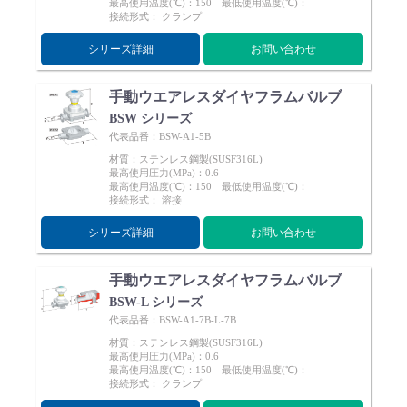
最高使用温度(℃)：150 最低使用温度(℃)：
Cv値・流量計算ツール
接続形式： クランプ
シリーズ詳細
お問い合わせ
製品動画一覧
手動ウエアレスダイヤフラムバルブ
BSW シリーズ
バルブと継手のきほん
代表品番：BSW-A1-5B
材質：ステンレス鋼製(SUSF316L)
説明会・講習会
最高使用圧力(MPa)：0.6
最高使用温度(℃)：150 最低使用温度(℃)：
接続形式： 溶接
ログイン
シリーズ詳細
お問い合わせ
会社情報
手動ウエアレスダイヤフラムバルブ
BSW-L シリーズ
代表品番：BSW-A1-7B-L-7B
Corporate Blog
材質：ステンレス鋼製(SUSF316L)
最高使用圧力(MPa)：0.6
最高使用温度(℃)：150 最低使用温度(℃)：
接続形式： クランプ
採用情報