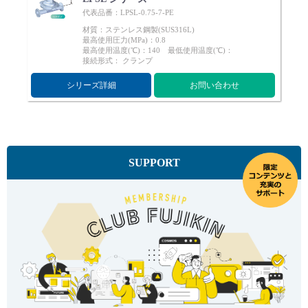
代表品番：LPSL-0.75-7-PE
材質：ステンレス鋼製(SUS316L)
最高使用圧力(MPa)：0.8
最高使用温度(℃)：140 最低使用温度(℃)：
接続形式： クランプ
シリーズ詳細
お問い合わせ
SUPPORT