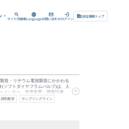
search
language
mail
login
corporate_fare
ド
arrow_drop_down
会社情報トップ
サイト内検索
Language
お問い合わせ
ログイン
品製造・リチウム電池製造にかかわる
(ソフトダイヤフラムバルブ)は、人
ーメンター、充填装置、調液設備、
タリー性、メンテナンス性、高洗浄
・調剤配管
サンプリングライン