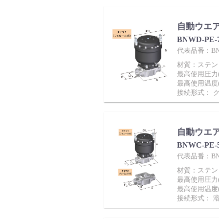
採用情報
自動ウエ
BNWD-PE
代表品番：BNW
材質：ステンレ
最高使用圧力(M
最高使用温度(
接続形式： 
language
English
Language：
日本語
／
自動ウエ
BNWC-PE
mail
代表品番：BNW
お問い合わせ
材質：ステンレ
最高使用圧力(M
最高使用温度(
接続形式： 