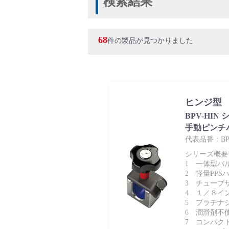
検索結果
バルブ・継手・システムを探す
68
件の製品が見つかりました
ダウンロード
ヒンジ型
BPV-HIN
手動ピンチ
代表品番：BPV
シリーズ概要
1 一体型バ
2 軽量PPS
製品カタログダウンロード
3 チューブ
4 １／８イ
5 プラチナ
6 潤滑剤不
7 コンパク