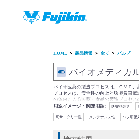
製品情報
HOME
＞
製品情報
＞
全て
＞
バルブ
バイオメディカ
バイオ医薬の製造プロセスは、ＧＭＰ、薬
プロセスは、安全性の向上と環境負荷低
製品情報
の体内に入る医薬・食品の製造プロセス
PSG装置、水処理設備等に使用されて
用途イメージ・関連用語:
医薬品製造
性のご要求を満たし、最先端プロセスの
高サニタリー性
メンテナンス性
バフ研磨