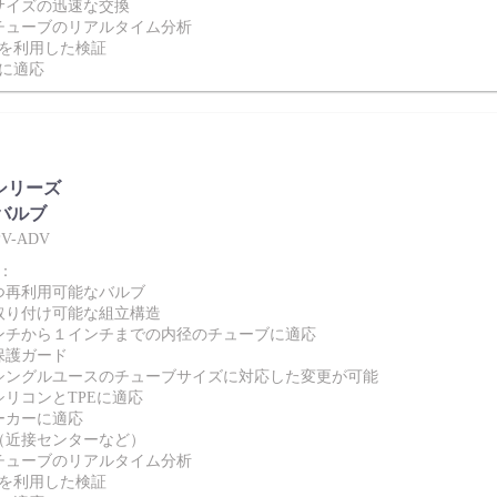
サイズの迅速な交換
チューブのリアルタイム分析
件を利用した検証
産に適応
 シリーズ
バルブ
V-ADV
：
つ再利用可能なバルブ
取り付け可能な組立構造
ンチから１インチまでの内径のチューブに適応
保護ガード
シングルユースのチューブサイズに対応した変更が可能
シリコンとTPEに適応
ーカーに適応
（近接センターなど）
チューブのリアルタイム分析
件を利用した検証