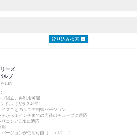
絞り込み検索
 シリーズ
バルブ
-HIN
：
ルブ組立、再利用可能
ハンドル（ガラス40％）
サイズごとのリニア制御バージョン
ンチから１インチまでの内径のチューブに適応
シリコンとTPEに適応
使用
トバージョンが使用可能（ ＜1/2" ）