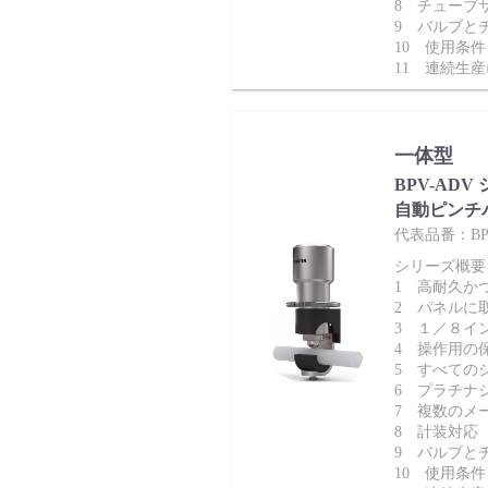
8 チューブ
9 バルブと
サポート
10 使用条
11 連続生
一体型
BPV-ADV
自動ピンチ
よくあるご質問(FAQ)・用語集
代表品番：BP
シリーズ概要
1 高耐久か
2 パネルに
3 １／８イ
4 操作用の
Cv値・流量計算ツール
5 すべての
6 プラチナ
7 複数のメ
8 計装対応
9 バルブと
10 使用条