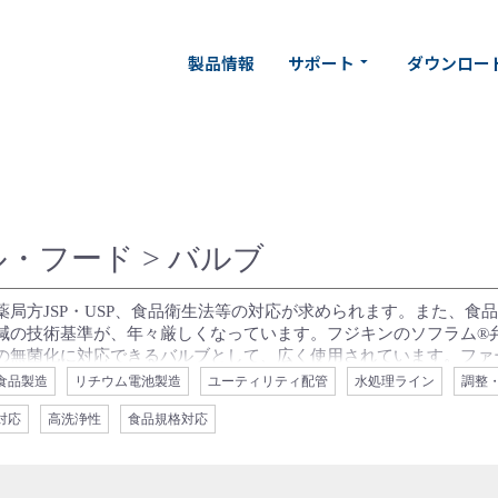
製品情報
サポート
ダウンロー
arrow_drop_down
ル・フード
> バルブ
局方JSP・USP、食品衛生法等の対応が求められます。また、食
減の技術基準が、年々厳しくなっています。フジキンのソフラム®弁
の無菌化に対応できるバルブとして、広く使用されています。ファ
います。フジキンのバルブは、アセプティックバルブとして、高サニ
食品製造
リチウム電池製造
ユーティリティ配管
水処理ライン
調整
一歩先を常に見据えております。
対応
高洗浄性
食品規格対応