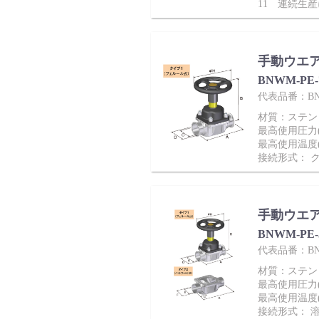
11 連続生
製品動画一覧
手動ウエ
BNWM-PE
代表品番：BNW
バルブと継手のきほん
材質：ステンレ
最高使用圧力(M
最高使用温度(
接続形式： 
説明会・講習会
手動ウエ
BNWM-PE
代表品番：BNW
材質：ステンレ
ログイン
最高使用圧力(M
最高使用温度(
接続形式： 