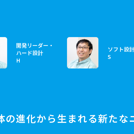
開発リーダー・
ソフト設
ハード
設計
S
H
1
体の進化から生まれる
新たな