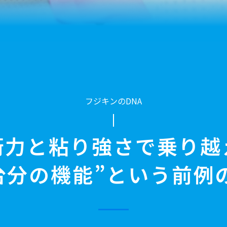
フジキンのDNA
術力と粘り強さで乗り越
台分の機能”という
前例