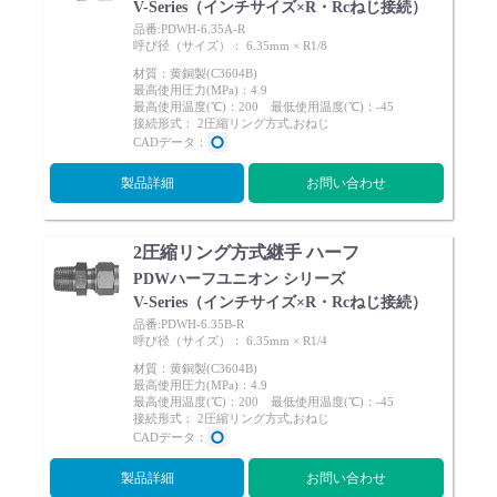
V-Series（インチサイズ×R・Rcねじ接続）
品番:PDWH-6.35A-R
呼び径（サイズ）： 6.35mm × R1/8
材質：黄銅製(C3604B)
最高使用圧力(MPa)：4.9
最高使用温度(℃)：200 最低使用温度(℃)：-45
接続形式： 2圧縮リング方式,おねじ
English
Language：
日本語
／
language
CADデータ：
お問い合わせ
mail
製品詳細
お問い合わせ
2圧縮リング方式継手 ハーフ
PDWハーフユニオン シリーズ
V-Series（インチサイズ×R・Rcねじ接続）
品番:PDWH-6.35B-R
呼び径（サイズ）： 6.35mm × R1/4
材質：黄銅製(C3604B)
最高使用圧力(MPa)：4.9
最高使用温度(℃)：200 最低使用温度(℃)：-45
接続形式： 2圧縮リング方式,おねじ
CADデータ：
製品詳細
お問い合わせ