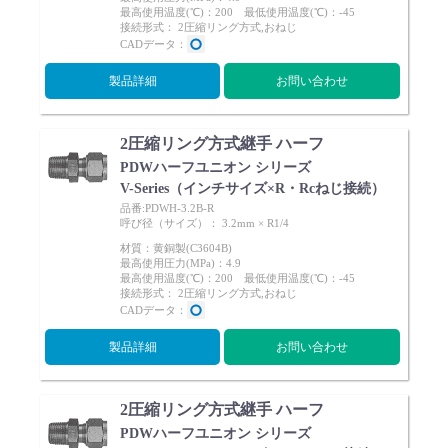
最高使用温度(℃)：200 最低使用温度(℃)：-45
Cv値・流量計算ツール
接続形式： 2圧縮リング方式,おねじ
CADデータ：
製品動画一覧
製品詳細
お問い合わせ
バルブと継手のきほん
2圧縮リング方式継手 ハーフ
PDWハーフユニオン シリーズ
V-Series（インチサイズ×R・Rcねじ接続）
説明会・講習会
品番:PDWH-3.2B-R
呼び径（サイズ）： 3.2mm × R1/4
ログイン
材質：黄銅製(C3604B)
最高使用圧力(MPa)：4.9
最高使用温度(℃)：200 最低使用温度(℃)：-45
接続形式： 2圧縮リング方式,おねじ
会社情報
CADデータ：
製品詳細
お問い合わせ
Corporate Blog
2圧縮リング方式継手 ハーフ
採用情報
PDWハーフユニオン シリーズ