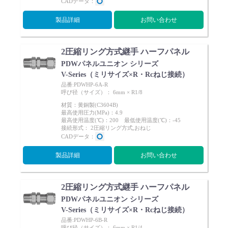
CADデータ：
製品詳細
お問い合わせ
2圧縮リング方式継手 ハーフパネル
PDWパネルユニオン シリーズ
V-Series（ミリサイズ×R・Rcねじ接続）
品番:PDWHP-6A-R
呼び径（サイズ）： 6mm × R1/8
材質：黄銅製(C3604B)
最高使用圧力(MPa)：4.9
最高使用温度(℃)：200 最低使用温度(℃)：-45
接続形式： 2圧縮リング方式,おねじ
CADデータ：
製品詳細
お問い合わせ
2圧縮リング方式継手 ハーフパネル
PDWパネルユニオン シリーズ
V-Series（ミリサイズ×R・Rcねじ接続）
品番:PDWHP-6B-R
呼び径（サイズ）： 6mm × R1/4