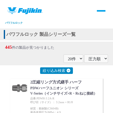
製品情報
HOME
＞
製品情報
＞
全て
＞
継手
＞
2圧縮リング方式継手
＞
黄銅製
＞
パワフルロック
製品情報
パワフルロック 製品シリーズ一覧
バルブ・継手・システムを探す
445
件の製品が見つかりました
ダウンロード
絞り込み検索
製品カタログダウンロード
2圧縮リング方式継手 ハーフ
サポート
PDWハーフユニオン シリーズ
V-Series（インチサイズ×R・Rcねじ接続）
品番:PDWH-3.2A-R
呼び径（サイズ）： 3.2mm × R1/8
よくあるご質問(FAQ)・用語集
材質：黄銅製(C3604B)
最高使用圧力(MPa)：4.9