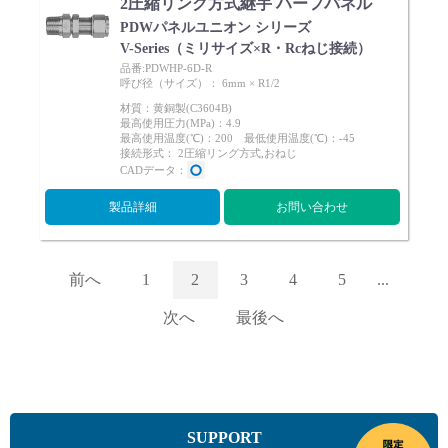
2圧縮リング方式継手 ハーフパネル
PDWパネルユニオン シリーズ
V-Series（ミリサイズ×R・Rcねじ接続）
品番:PDWHP-6D-R
呼び径（サイズ）： 6mm × R1/2
材質：黄銅製(C3604B)
最高使用圧力(MPa)：4.9
最高使用温度(℃)：200 最低使用温度(℃)：-45
接続形式： 2圧縮リング方式,おねじ
CADデータ：
製品詳細
お問い合わせ
前へ
1
2
3
4
5
...
次へ
最後へ
SUPPORT