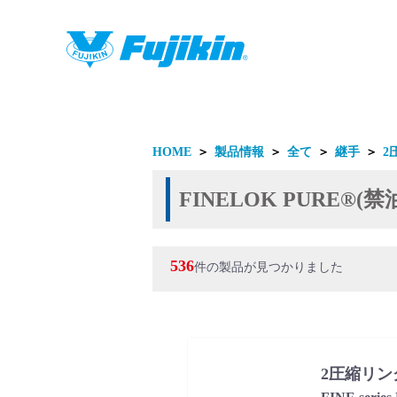
製品情報
HOME
＞
製品情報
＞
全て
＞
継手
＞
2
FINELOK PURE®
536
件の製品が見つかりました
製品情報
2圧縮リン