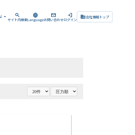
search
language
mail
login
corporate_fare
ド
arrow_drop_down
会社情報トップ
サイト内検索
Language
お問い合わせ
ログイン