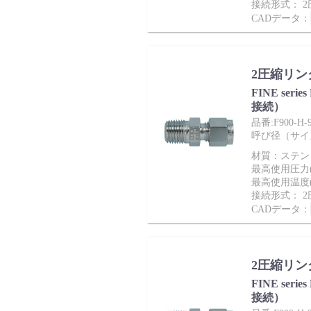
採用情報
接続形式： 
CADデータ：
2圧縮リン
FINE ser
接続）
品番:F900-H-
呼び径（サイズ）：
材質：ステンレ
language
最高使用圧力(M
最高使用温度(
English
Language：
日本語
／
接続形式： 
CADデータ：
mail
お問い合わせ
2圧縮リン
FINE ser
接続）