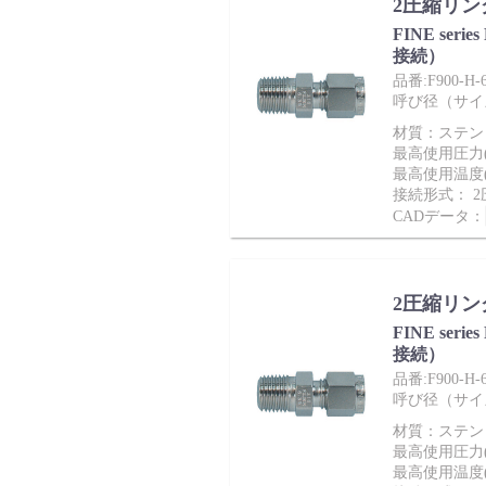
2圧縮リン
FINE ser
接続）
品番:F900-H-6
呼び径（サイズ）：
会社情報
材質：ステンレ
最高使用圧力(M
最高使用温度(
接続形式： 
CADデータ：
2圧縮リン
Corporate Blog
FINE ser
接続）
品番:F900-H-
呼び径（サイズ）：
材質：ステンレ
最高使用圧力(M
最高使用温度(