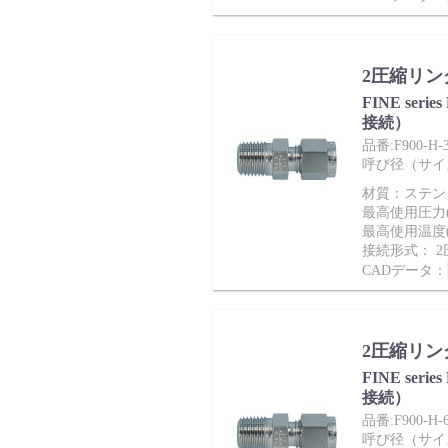
サポート
2圧縮リン
FINE ser
接続）
品番:F900-H-
呼び径（サイズ）
材質：ステンレ
最高使用圧力(M
よくあるご質問(FAQ)・用語集
最高使用温度(
接続形式： 
CADデータ：
Cv値・流量計算ツール
2圧縮リン
FINE ser
接続）
品番:F900-H-
呼び径（サイズ）：