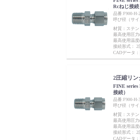
FINE ser
Rcねじ接続
品番:F900-H-2
バルブ・継手・システムを探す
呼び径（サイズ）
材質：ステンレ
最高使用圧力(M
最高使用温度(
接続形式： 
CADデータ：
ダウンロード
2圧縮リン
FINE ser
接続）
品番:F900-H-
呼び径（サイズ）
製品カタログダウンロード
材質：ステンレ
最高使用圧力(M
最高使用温度(
接続形式： 
CADデータ：