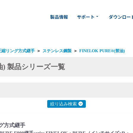
製品情報
サポート
ダウンロー
arrow_drop_down
圧縮リング方式継手
＞
ステンレス鋼製
＞
FINELOK PURE®(禁油)
(禁油) 製品シリーズ一覧
絞り込み検索
グ方式継手