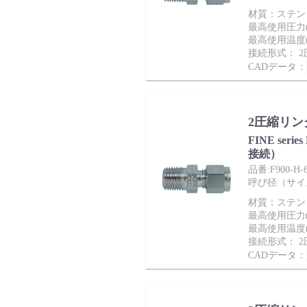
製品動画一覧
材質：ステンレ
最高使用圧力(M
最高使用温度(
接続形式： 
CADデータ：
バルブと継手のきほん
2圧縮リン
FINE ser
接続）
品番:F900-H-6
説明会・講習会
呼び径（サイズ）：
材質：ステンレ
最高使用圧力(M
最高使用温度(
接続形式： 
CADデータ：
ログイン