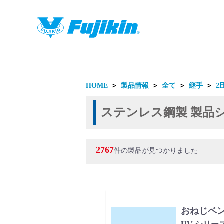
製品情報
HOME
＞
製品情報
＞
全て
＞
継手
＞
2
ステンレス鋼製 製品
2767
件の製品が見つかりました
製品情報
おねじベ