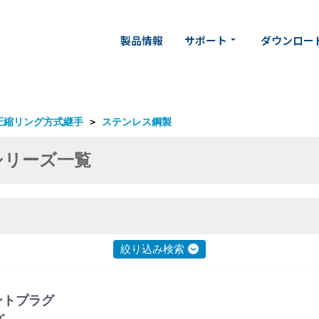
製品情報
サポート
ダウンロー
arrow_drop_down
圧縮リング方式継手
＞
ステンレス鋼製
シリーズ一覧
絞り込み検索
ントプラグ