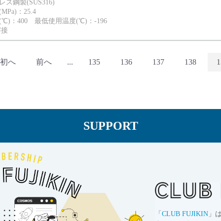
ス鋼製(SUS316)
Pa)：25.4
℃)：400 最低使用温度(℃)：-196
溶接
初へ
前へ
...
135
136
137
138
1
SUPPORT
「
CLUB FUJIKIN
」