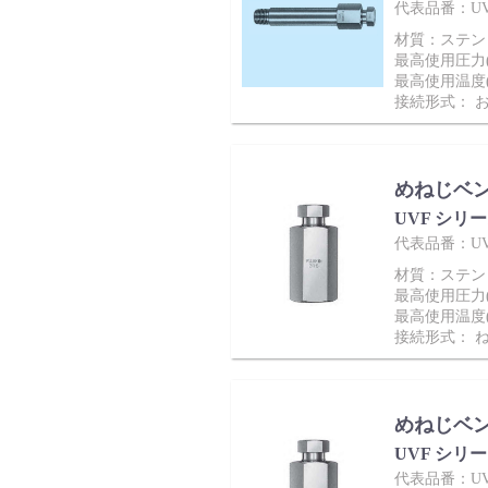
代表品番：UV-
サポート
材質：ステンレ
最高使用圧力(M
最高使用温度(
接続形式： 
めねじベ
UVF シリ
よくあるご質問(FAQ)・用語集
代表品番：UV
材質：ステンレ
最高使用圧力(M
最高使用温度(
接続形式： 
Cv値・流量計算ツール
めねじベ
UVF シリ
代表品番：UV