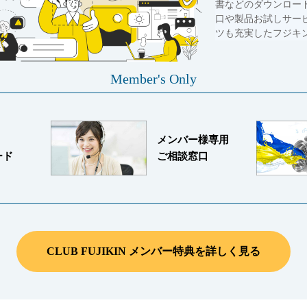
書などのダウンロー
口や製品お試しサー
ツも充実したフジキ
Member's Only
メンバー様専用
ード
ご相談窓口
CLUB FUJIKIN メンバー特典を詳しく見る