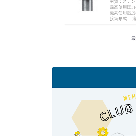
材質：ステンレ
最高使用圧力(M
最高使用温度(
接続形式： 
会社情報
最
Corporate Blog