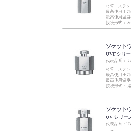
製品動画一覧
材質：ステンレ
最高使用圧力(M
最高使用温度(
接続形式： 
バルブと継手のきほん
ソケット
UVF シリ
代表品番：UVF
材質：ステンレ
最高使用圧力(M
説明会・講習会
最高使用温度(
接続形式： 
ソケット
ログイン
UV シリー
代表品番：UV-