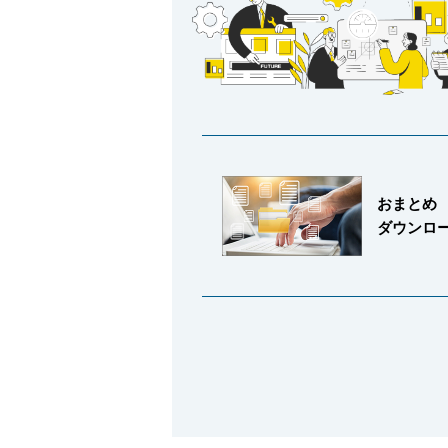
採用情報
おまとめ
ダウンロ
language
English
Language：
日本語
／
mail
お問い合わせ