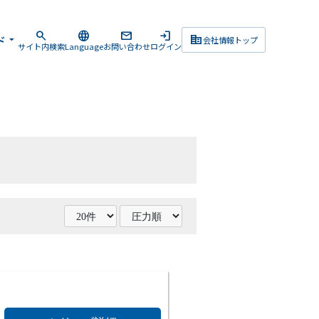
search
language
mail
login
corporate_fare
ド
arrow_drop_down
会社情報トップ
サイト内検索
Language
お問い合わせ
ログイン