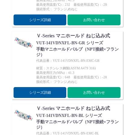
最高使用圧力(MPa)：41.3
Cv値・流量計算ツール
最高使用温度(℃)：232 最低使用温度(℃)：-28
接続形式： フランジ,めねじ
シリーズ詳細
お問い合わせ
製品動画一覧
Ｖ-Series マニホールド ねじ込み式
バルブと継手のきほん
VUT-141VDNXFL-BN-GR シリーズ
手動マニホールドバルブ（NPT接続×フラン
ジ）
説明会・講習会
代表品番：VUT-141VDNXFL-BN-EMC-GR
材質：ステンレス鋼製(ASTM A479 316)
最高使用圧力(MPa)：41.3
ログイン
最高使用温度(℃)：648 最低使用温度(℃)：-28
接続形式： フランジ,めねじ
会社情報
シリーズ詳細
お問い合わせ
Ｖ-Series マニホールド ねじ込み式
Corporate Blog
VUT-141VDNXFL-BN-BL シリーズ
手動マニホールドバルブ（NPT接続×フラン
ジ）
採用情報
代表品番：VUT-141VDNXFL-BN-EMC-BL