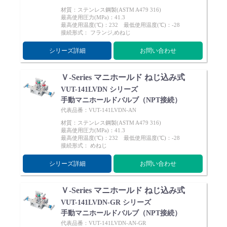
材質：ステンレス鋼製(ASTM A479 316)
最高使用圧力(MPa)：41.3
最高使用温度(℃)：232 最低使用温度(℃)：-28
接続形式： フランジ,めねじ
シリーズ詳細
お問い合わせ
English
Language：
日本語
／
language
Ｖ-Series マニホールド ねじ込み式
お問い合わせ
mail
VUT-141LVDN シリーズ
手動マニホールドバルブ（NPT接続）
代表品番：VUT-141LVDN-AN
材質：ステンレス鋼製(ASTM A479 316)
最高使用圧力(MPa)：41.3
最高使用温度(℃)：232 最低使用温度(℃)：-28
接続形式： めねじ
シリーズ詳細
お問い合わせ
Ｖ-Series マニホールド ねじ込み式
VUT-141LVDN-GR シリーズ
手動マニホールドバルブ（NPT接続）
代表品番：VUT-141LVDN-AN-GR