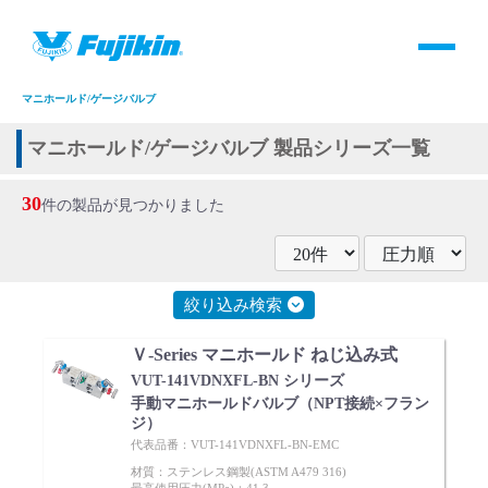
製品情報
HOME
＞
製品情報
＞
全て
＞
バルブ
＞
手動バルブ
＞
マニホールド/ゲージバルブ
製品情報
マニホールド/ゲージバルブ 製品シリーズ一覧
バルブ・継手・システムを探す
30
件の製品が見つかりました
ダウンロード
絞り込み検索
製品カタログダウンロード
Ｖ-Series マニホールド ねじ込み式
サポート
VUT-141VDNXFL-BN シリーズ
手動マニホールドバルブ（NPT接続×フラン
ジ）
よくあるご質問(FAQ)・用語集
代表品番：VUT-141VDNXFL-BN-EMC
材質：ステンレス鋼製(ASTM A479 316)