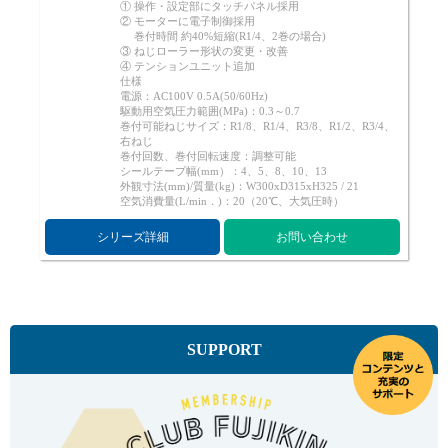
① 操作・設定部にタッチパネル採用
Cv値・流量計算ツール
② モーターに電子制御採用
巻付時間 約40%短縮(R1/4、2巻の場合)
③ ねじローラー形状の変更・改善
④ テンションユニット追加
製品動画一覧
仕様
電源：AC100V 0.5A(50/60Hz)
駆動用空気圧力範囲(MPa)：0.3～0.7
巻付可能ねじサイズ：R1/8、R1/4、R3/8、R1/2、R3/4、
バルブと継手のきほん
右ねじ
巻付回数、巻付回転速度：調整可能
シールテープ幅(mm）：4、5、8、10、13
外観寸法(mm)/質量(kg)：W300xD315xH325 / 21
説明会・講習会
空気消費量(L/min．)：20（20℃、大気圧時）
シリーズ詳細
お問い合わせ
ログイン
会社情報
SUPPORT
Corporate Blog
採用情報