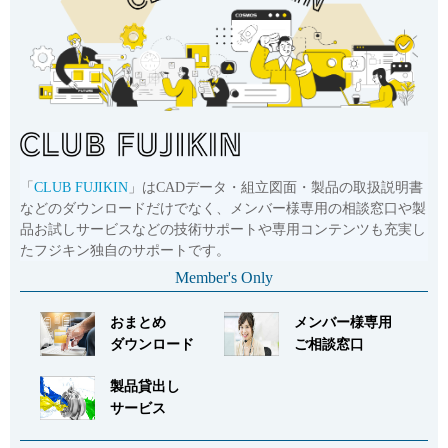
English
Language：
日本語
／
language
お問い合わせ
mail
「
CLUB FUJIKIN
」はCADデータ・組立図面・製品の取扱説明書
などのダウンロードだけでなく、メンバー様専用の相談窓口や製
品お試しサービスなどの技術サポートや専用コンテンツも充実し
たフジキン独自のサポートです。
Member's Only
おまとめ
メンバー様専用
ダウンロード
ご相談窓口
製品貸出し
サービス