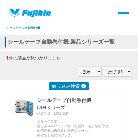
製品情報
HOME
＞
製品情報
＞
全て
＞
システム
＞
機器名称
＞
シールテープ自動巻付機
製品情報
シールテープ自動巻付機 製品シリーズ一覧
バルブ・継手・システムを探す
1
件の製品が見つかりました
ダウンロード
絞り込み検索
製品カタログダウンロード
シールテープ自動巻付機
サポート
LSM シリーズ
代表品番：LSM-32F
シリーズ概要：
よくあるご質問(FAQ)・用語集
親しみやすいコンパクトな設計、確かな巻付け。
配管作業の合理化に最適なツール。
操作性と性能がアップ。