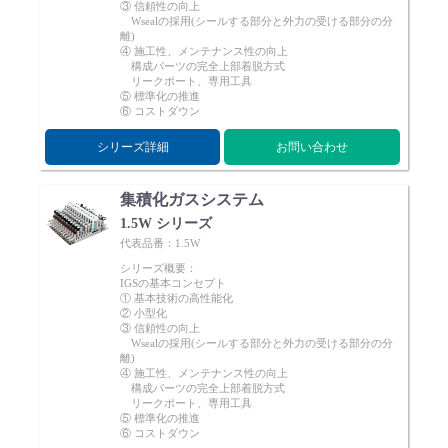
③ 信頼性の向上
Cv値・流量計算ツール
Wsealの採用(シールする部分と外力の受ける部分の分
離)
④ 施工性、メンテナンス性の向上
構成パーツの完全上部着脱方式
製品動画一覧
リークポート、専用工具
⑤ 標準化の推進
⑥ コストダウン
バルブと継手のきほん
シリーズ詳細
お問い合わせ
説明会・講習会
集積化ガスシステム
1.5W シリーズ
代表品番：1.5W
ログイン
シリーズ概要：
IGSの基本コンセプト
① 基本技術の高性能化
会社情報
② 小型化
③ 信頼性の向上
Wsealの採用(シールする部分と外力の受ける部分の分
離)
Corporate Blog
④ 施工性、メンテナンス性の向上
構成パーツの完全上部着脱方式
リークポート、専用工具
⑤ 標準化の推進
採用情報
⑥ コストダウン