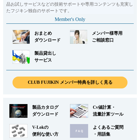
品お試しサービスなどの技術サポートや専用コンテンツも充実し
たフジキン独自のサポートです。
Member's Only
おまとめ
メンバー様専用
ダウンロード
ご相談窓口
製品貸出し
サービス
CLUB FUJIKIN メンバー特典を詳しく見る
製品カタログ
Cv値計算・
ダウンロード
流量計算ツール
V-Lokの
よくあるご質問
便利な使い方
・用語集