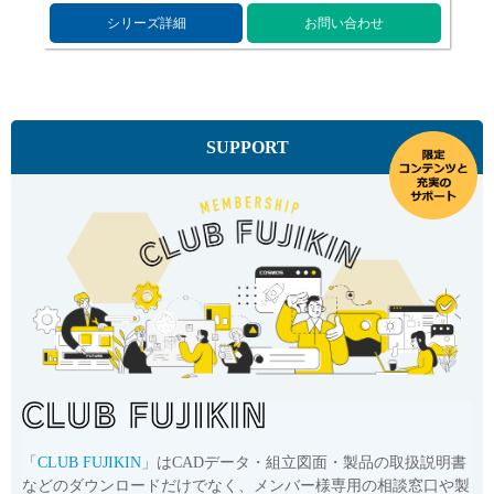
シリーズ詳細
お問い合わせ
English
Language：
日本語
／
language
SUPPORT
お問い合わせ
mail
「
CLUB FUJIKIN
」はCADデータ・組立図面・製品の取扱説明書
などのダウンロードだけでなく、メンバー様専用の相談窓口や製