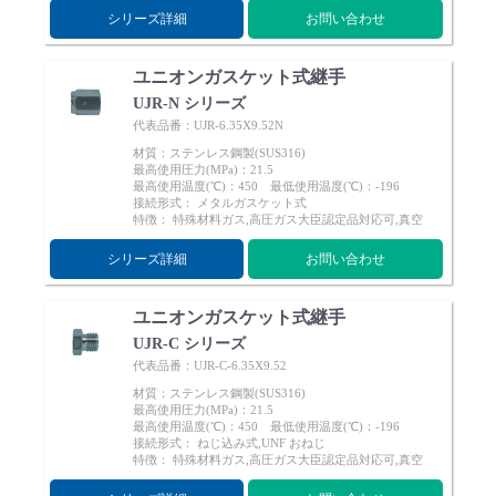
シリーズ詳細
お問い合わせ
ユニオンガスケット式継手
UJR-N シリーズ
代表品番：UJR-6.35X9.52N
English
Language：
日本語
／
language
材質：ステンレス鋼製(SUS316)
最高使用圧力(MPa)：21.5
お問い合わせ
mail
最高使用温度(℃)：450 最低使用温度(℃)：-196
接続形式： メタルガスケット式
特徴： 特殊材料ガス,高圧ガス大臣認定品対応可,真空
シリーズ詳細
お問い合わせ
ユニオンガスケット式継手
UJR-C シリーズ
代表品番：UJR-C-6.35X9.52
材質：ステンレス鋼製(SUS316)
最高使用圧力(MPa)：21.5
最高使用温度(℃)：450 最低使用温度(℃)：-196
接続形式： ねじ込み式,UNF おねじ
特徴： 特殊材料ガス,高圧ガス大臣認定品対応可,真空