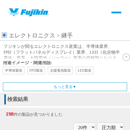
製品情報
HOME
＞
製品情報
＞
全て
＞
継手
製品情報
エレクトロニクス
> 継手
フジキンが関るエレクトロニクス産業は、半導体業界、
バルブ・継手・システムを探す
FPD（フラットパネルディスプレイ）業界、LED（化合物半
導体）業界、太陽電池（ソーラー）業界の四種類となりま
用途イメージ・関連用語:
す。これら業界のお客様のご要求に応える為、また、お客様
ダウンロード
の保安・安全・安心のもと、吾々FCGが取組んだ技術開発テ
半導体製造
FPD製造
太陽電池製造
LED製造
ーマは、①接ガス・接液部完全禁油、②特殊精密仕上げ、③
超清浄度管理の三種類です。エレクトロニクス産業のデバイ
製品カタログダウンロード
もっと見る▼
ス製造装置の約７０％は高真空を利用したプロセスです。そ
の代表的な製造装置は、洗浄装置、プラズマCVD装置、イ
オン注入装置、アニール装置、スパッタリング装置等であ
検索結果
サポート
り、フジキンの使命は、小さなバルブ・継手に大きな使命と
共に、高純度流体をプロセスのユーズポイントまで、純度を
198
件の製品が見つかりました
落とすことなく供給する技術を支えております。高真空を保
よくあるご質問(FAQ)・用語集
持する事、清浄度を管理する事、長期信頼性を確保する事を
目標に生産しております。バルブ・継手は、ステンレスバル