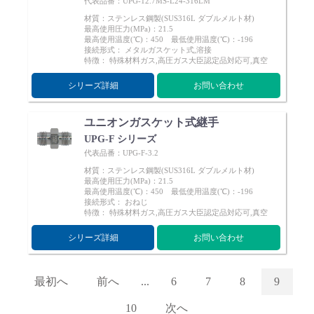
代表品番：UPG-12.7MS-L24-316LM
材質：ステンレス鋼製(SUS316L ダブルメルト材)
最高使用圧力(MPa)：21.5
最高使用温度(℃)：450 最低使用温度(℃)：-196
接続形式： メタルガスケット式,溶接
特徴： 特殊材料ガス,高圧ガス大臣認定品対応可,真空
シリーズ詳細
お問い合わせ
ユニオンガスケット式継手
UPG-F シリーズ
代表品番：UPG-F-3.2
材質：ステンレス鋼製(SUS316L ダブルメルト材)
最高使用圧力(MPa)：21.5
最高使用温度(℃)：450 最低使用温度(℃)：-196
接続形式： おねじ
特徴： 特殊材料ガス,高圧ガス大臣認定品対応可,真空
シリーズ詳細
お問い合わせ
最初へ
前へ
...
6
7
8
9
10
次へ