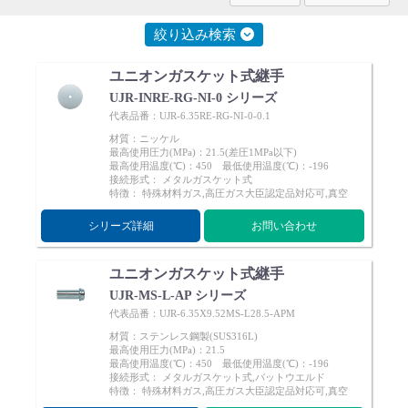
ブだけでなく、特殊材料にも対応しています。エレクトロニ
Cv値・流量計算ツール
クス産業のフローコントロールシステム（流れ制御機器）を
絞り込み検索
お客様の用途に応じてご提案をさせて頂きます。 FPD製造
装置やLED製造装置向けバルブ・継手も同様の性能を維持で
製品動画一覧
ユニオンガスケット式継手
きるようにしております。
UJR-INRE-RG-NI-0 シリーズ
代表品番：UJR-6.35RE-RG-NI-0-0.1
バルブと継手のきほん
材質：ニッケル
最高使用圧力(MPa)：21.5(差圧1MPa以下)
最高使用温度(℃)：450 最低使用温度(℃)：-196
説明会・講習会
接続形式： メタルガスケット式
特徴： 特殊材料ガス,高圧ガス大臣認定品対応可,真空
ログイン
シリーズ詳細
お問い合わせ
ユニオンガスケット式継手
会社情報
UJR-MS-L-AP シリーズ
代表品番：UJR-6.35X9.52MS-L28.5-APM
Corporate Blog
材質：ステンレス鋼製(SUS316L)
最高使用圧力(MPa)：21.5
最高使用温度(℃)：450 最低使用温度(℃)：-196
接続形式： メタルガスケット式,バットウエルド
採用情報
特徴： 特殊材料ガス,高圧ガス大臣認定品対応可,真空