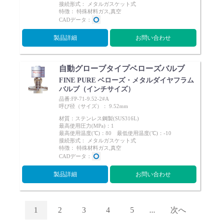
接続形式： メタルガスケット式
特徴： 特殊材料ガス,真空
CADデータ：
製品詳細
お問い合わせ
自動グローブタイプベローズバルブ
FINE PURE ベローズ・メタルダイヤフラム
バルブ（インチサイズ）
品番:FP-71-9.52-2#A
呼び径（サイズ）： 9.52mm
材質：ステンレス鋼製(SUS316L)
最高使用圧力(MPa)：1
最高使用温度(℃)：80 最低使用温度(℃)：-10
接続形式： メタルガスケット式
特徴： 特殊材料ガス,真空
CADデータ：
製品詳細
お問い合わせ
1
2
3
4
5
...
次へ