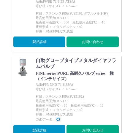
品番:FWBR-71-6.35-ATS#A
呼び径（サイズ）： 6.35mm
材質：ステンレス鋼製(SUS316L ダブルメルト材)
最高使用圧力(MPa)：1
最高使用温度(℃)：300 最低使用温度(℃)：-10
接続形式： メタルガスケット式
特徴： 特殊材料ガス,真空
製品詳細
お問い合わせ
自動グローブタイプメタルダイヤフラ
ムバルブ
FINE series PURE 高耐久バルブ series 極
（インチサイズ）
品番:FPR-NHD-71-6.35#A
呼び径（サイズ）： 6.35mm
材質：ステンレス鋼製(SUS316L)
最高使用圧力(MPa)：1
最高使用温度(℃)：80 最低使用温度(℃)：-10
接続形式： メタルガスケット式
特徴： 特殊材料ガス,真空
CADデータ：
製品詳細
お問い合わせ