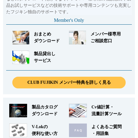
品お試しサービスなどの技術サポートや専用コンテンツも充実し
たフジキン独自のサポートです。
Member's Only
おまとめ
メンバー様専用
ダウンロード
ご相談窓口
製品貸出し
サービス
CLUB FUJIKIN メンバー特典を詳しく見る
製品カタログ
Cv値計算・
ダウンロード
流量計算ツール
V-Lokの
よくあるご質問
便利な使い方
・用語集