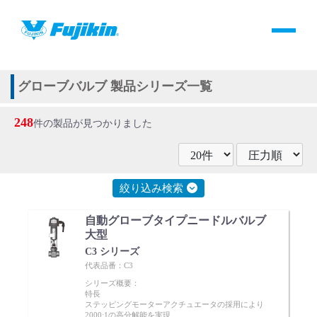
製品情報
HOME
＞
製品情報
＞
全て
＞
バルブ
＞
自動バルブ
＞
グローブバルブ
製品情報
グローブバルブ 製品シリーズ一覧
248
バルブ・継手・システムを探す
件の製品が見つかりました
ダウンロード
絞り込み検索
製品カタログダウンロード
自動グローブタイプニードルバルブ
大型
サポート
C3 シリーズ
代表品番：C3
シリーズ概要：
よくあるご質問(FAQ)・用語集
特長
ステッピングモーターアクチュエータの採用により
2000:1の高分解能を実現。