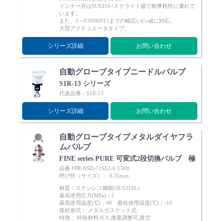
インナー弁はSUS316+ステライト盛で耐摩耗性に優れて
Cv値・流量計算ツール
います。
また、5～0.0000015までの幅広いCv値に対応。
大型アクチュエータタイプ。
製品動画一覧
シリーズ詳細
お問い合わせ
バルブと継手のきほん
自動グローブタイプニードルバルブ
S1R-13 シリーズ
説明会・講習会
代表品番：S1R-13
シリーズ詳細
お問い合わせ
ログイン
自動グローブタイプメタルダイヤフラ
ムバルブ
会社情報
FINE series PURE 可変式2段切換バルブ 極
品番:FPR-NSD-71SS2-6.35#B
呼び径（サイズ）： 6.35mm
Corporate Blog
材質：ステンレス鋼製(SUS316L)
最高使用圧力(MPa)：1
最高使用温度(℃)：40 最低使用温度(℃)：-10
採用情報
接続形式： メタルガスケット式
特徴： 特殊材料ガス,微量調整可,真空