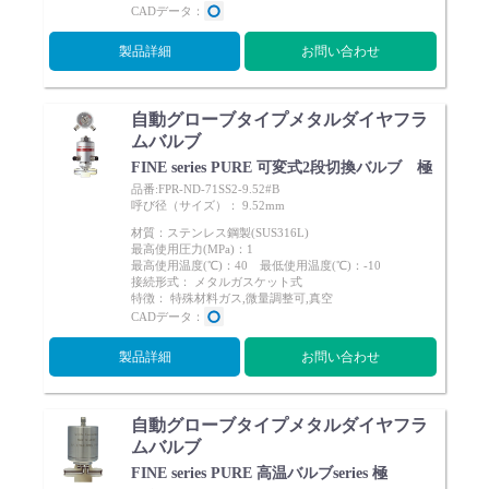
CADデータ：
製品詳細
お問い合わせ
自動グローブタイプメタルダイヤフラ
English
Language：
日本語
／
language
ムバルブ
FINE series PURE 可変式2段切換バルブ 極
お問い合わせ
mail
品番:FPR-ND-71SS2-9.52#B
呼び径（サイズ）： 9.52mm
材質：ステンレス鋼製(SUS316L)
最高使用圧力(MPa)：1
最高使用温度(℃)：40 最低使用温度(℃)：-10
接続形式： メタルガスケット式
特徴： 特殊材料ガス,微量調整可,真空
CADデータ：
製品詳細
お問い合わせ
自動グローブタイプメタルダイヤフラ
ムバルブ
FINE series PURE 高温バルブseries 極