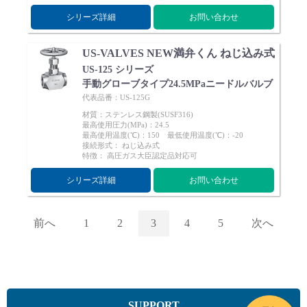
シリーズ詳細
お問い合わせ
US-VALVES NEW満弁くん ねじ込み式
US-125 シリーズ
手動グローブタイプ24.5MPaニードルバルブ
代表品番：US-125G
材質：ステンレス鋼製(SUSF316)
最高使用圧力(MPa)：24.5
最高使用温度(℃)：150 最低使用温度(℃)：-20
接続形式： ねじ込み式
特徴： 高圧ガス大臣認定品対応可
シリーズ詳細
お問い合わせ
前へ
1
2
3
4
5
次へ
SUPPORT