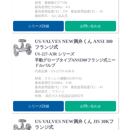
材質：黄銅製(C3771B)
最高使用圧力(MPa)：4.9
最高使用温度(℃)：150 最低使用温度(℃)：-10
接続形式： ねじ込み式
シリーズ詳細
お問い合わせ
English
Language：
日本語
／
language
US-VALVES NEW満弁くん ANSI 300
お問い合わせ
mail
フランジ式
US-227-A3R シリーズ
手動グローブタイプANSI300フランジ式ニー
ドルバルブ
代表品番：US-227D-A3R-D
材質：ステンレス鋼製(SUSF316)
最高使用圧力(MPa)：4.96
最高使用温度(℃)：230 最低使用温度(℃)：-45
接続形式： フランジ
特徴： 高圧ガス大臣認定品対応可
シリーズ詳細
お問い合わせ
US-VALVES NEW満弁くん JIS 30Kフ
ランジ式