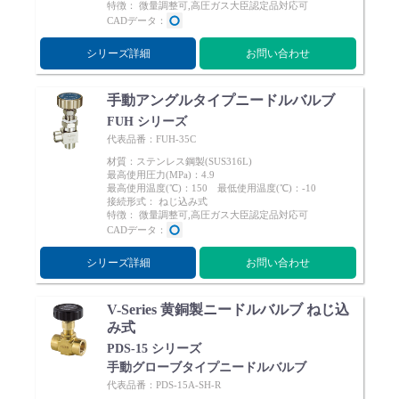
特徴： 微量調整可,高圧ガス大臣認定品対応可
Cv値・流量計算ツール
CADデータ：
シリーズ詳細
お問い合わせ
製品動画一覧
手動アングルタイプニードルバルブ
バルブと継手のきほん
FUH シリーズ
代表品番：FUH-35C
材質：ステンレス鋼製(SUS316L)
説明会・講習会
最高使用圧力(MPa)：4.9
最高使用温度(℃)：150 最低使用温度(℃)：-10
接続形式： ねじ込み式
特徴： 微量調整可,高圧ガス大臣認定品対応可
ログイン
CADデータ：
シリーズ詳細
お問い合わせ
会社情報
V-Series 黄銅製ニードルバルブ ねじ込
み式
Corporate Blog
PDS-15 シリーズ
手動グローブタイプニードルバルブ
採用情報
代表品番：PDS-15A-SH-R