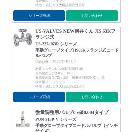
接続形式： フランジ
特徴： 高圧ガス大臣認定品対応可
シリーズ詳細
お問い合わせ
US-VALVES NEW満弁くん JIS 63Kフ
ランジ式
US-227-J63R シリーズ
手動グローブタイプJIS63Kフランジ式ニード
ルバルブ
代表品番：US-227D-J63R-C
材質：ステンレス鋼製(SUSF316)
最高使用圧力(MPa)：10.7
最高使用温度(℃)：230 最低使用温度(℃)：-45
接続形式： フランジ
特徴： 高圧ガス大臣認定品対応可
シリーズ詳細
お問い合わせ
微量調整用バルブCv値0.004タイプ
PUN-913P-V シリーズ
手動グローブタイプニードルバルブ（インチ
サイズ）