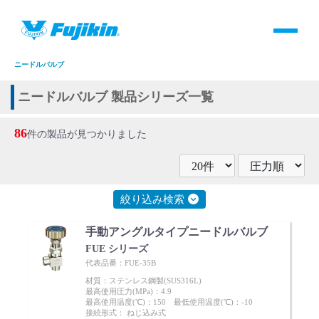
製品情報
HOME
＞
製品情報
＞
全て
＞
バルブ
＞
手動バルブ
＞
グローブバルブ
＞
ニードルバルブ
製品情報
ニードルバルブ 製品シリーズ一覧
バルブ・継手・システムを探す
86
件の製品が見つかりました
ダウンロード
絞り込み検索
製品カタログダウンロード
手動アングルタイプニードルバルブ
サポート
FUE シリーズ
代表品番：FUE-35B
材質：ステンレス鋼製(SUS316L)
よくあるご質問(FAQ)・用語集
最高使用圧力(MPa)：4.9
最高使用温度(℃)：150 最低使用温度(℃)：-10
接続形式： ねじ込み式