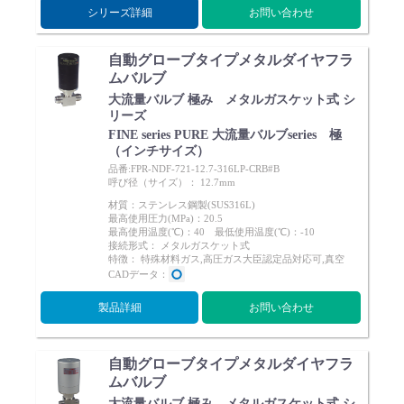
シリーズ詳細
お問い合わせ
自動グローブタイプメタルダイヤフラ
ムバルブ
大流量バルブ 極み メタルガスケット式 シ
English
Language：
日本語
／
language
リーズ
FINE series PURE 大流量バルブseries 極
お問い合わせ
mail
（インチサイズ）
品番:FPR-NDF-721-12.7-316LP-CRB#B
呼び径（サイズ）： 12.7mm
材質：ステンレス鋼製(SUS316L)
最高使用圧力(MPa)：20.5
最高使用温度(℃)：40 最低使用温度(℃)：-10
接続形式： メタルガスケット式
特徴： 特殊材料ガス,高圧ガス大臣認定品対応可,真空
CADデータ：
製品詳細
お問い合わせ
自動グローブタイプメタルダイヤフラ
ムバルブ
大流量バルブ 極み メタルガスケット式 シ