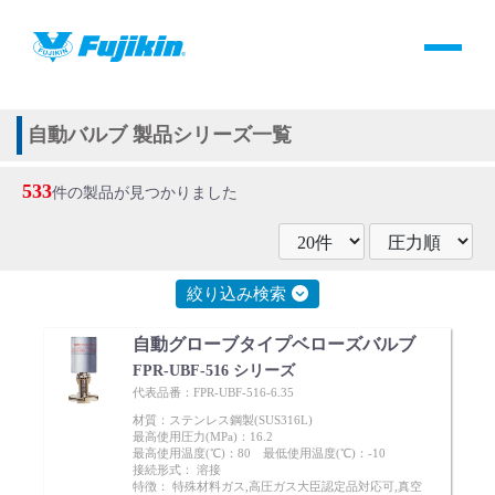
製品情報
HOME
＞
製品情報
＞
全て
＞
バルブ
＞
自動バルブ
製品情報
自動バルブ 製品シリーズ一覧
533
バルブ・継手・システムを探す
件の製品が見つかりました
ダウンロード
絞り込み検索
製品カタログダウンロード
自動グローブタイプベローズバルブ
FPR-UBF-516 シリーズ
サポート
代表品番：FPR-UBF-516-6.35
材質：ステンレス鋼製(SUS316L)
最高使用圧力(MPa)：16.2
よくあるご質問(FAQ)・用語集
最高使用温度(℃)：80 最低使用温度(℃)：-10
接続形式： 溶接
特徴： 特殊材料ガス,高圧ガス大臣認定品対応可,真空