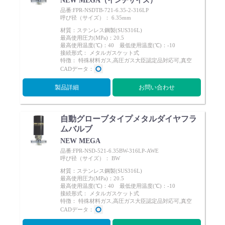
NEW MEGA（インチサイズ）
品番:FPR-NSDTB-721-6.35-2-316LP
呼び径（サイズ）： 6.35mm
材質：ステンレス鋼製(SUS316L)
最高使用圧力(MPa)：20.5
最高使用温度(℃)：40 最低使用温度(℃)：-10
接続形式： メタルガスケット式
特徴： 特殊材料ガス,高圧ガス大臣認定品対応可,真空
CADデータ：
製品詳細
お問い合わせ
自動グローブタイプメタルダイヤフラ
ムバルブ
NEW MEGA
品番:FPR-NSD-521-6.35BW-316LP-AWE
呼び径（サイズ）： BW
材質：ステンレス鋼製(SUS316L)
最高使用圧力(MPa)：20.5
最高使用温度(℃)：40 最低使用温度(℃)：-10
接続形式： メタルガスケット式
特徴： 特殊材料ガス,高圧ガス大臣認定品対応可,真空
CADデータ：