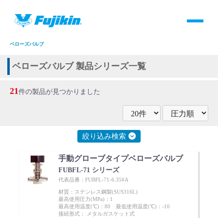
製品情報
HOME
＞
製品情報
＞
全て
＞
バルブ
＞
手動バルブ
＞
グローブバルブ
＞
ベローズバルブ
製品情報
ベローズバルブ 製品シリーズ一覧
バルブ・継手・システムを探す
21
件の製品が見つかりました
ダウンロード
絞り込み検索
製品カタログダウンロード
手動グローブタイプベローズバルブ
サポート
FUBFL-71 シリーズ
代表品番：FUBFL-71-6.35#A
材質：ステンレス鋼製(SUS316L)
よくあるご質問(FAQ)・用語集
最高使用圧力(MPa)：1
最高使用温度(℃)：80 最低使用温度(℃)：-10
接続形式： メタルガスケット式