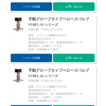
シリーズ詳細
お問い合わせ
手動グローブタイプベローズバルブ
FUBFL-91 シリーズ
English
Language：
日本語
／
language
代表品番：FUBFL-91-6.35#A
材質：ステンレス鋼製(SUS316L)
お問い合わせ
mail
最高使用圧力(MPa)：1
最高使用温度(℃)：80 最低使用温度(℃)：-10
接続形式： 2圧縮リング方式
特徴： 特殊材料ガス,真空
シリーズ詳細
お問い合わせ
手動グローブタイプベローズバルブ
FUBFL-01 シリーズ
代表品番：FUBFL-01-6.35#A
材質：ステンレス鋼製(SUS316L)
最高使用圧力(MPa)：1
最高使用温度(℃)：80 最低使用温度(℃)：-10
接続形式： 2圧縮リング方式
特徴： 特殊材料ガス,真空