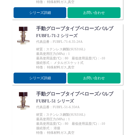
特徴： 特殊材料ガス,真空
Cv値・流量計算ツール
シリーズ詳細
お問い合わせ
製品動画一覧
手動グローブタイプベローズバルブ
FUBFL-71-2 シリーズ
バルブと継手のきほん
代表品番：FUBFL-71-6.35-2#A
材質：ステンレス鋼製(SUS316L)
最高使用圧力(MPa)：1
説明会・講習会
最高使用温度(℃)：80 最低使用温度(℃)：-10
接続形式： メタルガスケット式
特徴： 特殊材料ガス,真空
ログイン
シリーズ詳細
お問い合わせ
会社情報
手動グローブタイプベローズバルブ
FUBFL-51 シリーズ
代表品番：FUBFL-51-6.35#A
Corporate Blog
材質：ステンレス鋼製(SUS316L)
最高使用圧力(MPa)：1
最高使用温度(℃)：80 最低使用温度(℃)：-10
採用情報
接続形式： 溶接
特徴： 特殊材料ガス,真空