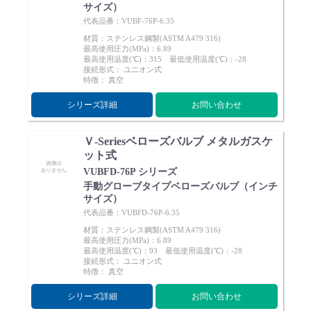
サイズ）
代表品番：VUBF-76P-6.35
材質：ステンレス鋼製(ASTM A479 316)
最高使用圧力(MPa)：6.89
最高使用温度(℃)：315 最低使用温度(℃)：-28
接続形式： ユニオン式
特徴： 真空
シリーズ詳細
お問い合わせ
Ｖ-Seriesベローズバルブ メタルガスケ
ット式
VUBFD-76P シリーズ
手動グローブタイプベローズバルブ（インチ
サイズ）
代表品番：VUBFD-76P-6.35
材質：ステンレス鋼製(ASTM A479 316)
最高使用圧力(MPa)：6.89
最高使用温度(℃)：93 最低使用温度(℃)：-28
接続形式： ユニオン式
特徴： 真空
シリーズ詳細
お問い合わせ