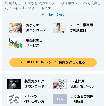
品お試しサービスなどの技術サポートや専用コンテンツも充実し
たフジキン独自のサポートです。
Member's Only
おまとめ
メンバー様専用
ダウンロード
ご相談窓口
製品貸出し
サービス
CLUB FUJIKIN メンバー特典を詳しく見る
製品カタログ
Cv値計算・
ダウンロード
流量計算ツール
V-Lokの
よくあるご質問
便利な使い方
・用語集