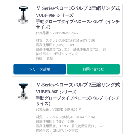
Ｖ-Seriesベローズバルブ 2圧縮リング式
VUBF-96P シリーズ
手動グローブタイプベローズバルブ（インチ
サイズ）
代表品番：VUBF-96P-6.35-V
English
Language：
日本語
／
language
材質：ステンレス鋼製(ASTM A479 316)
最高使用圧力(MPa)：6.89
お問い合わせ
mail
最高使用温度(℃)：315 最低使用温度(℃)：-28
接続形式： 2圧縮リング方式
特徴： 真空
シリーズ詳細
お問い合わせ
Ｖ-Seriesベローズバルブ 2圧縮リング式
VUBFD-96P シリーズ
手動グローブタイプベローズバルブ（インチ
サイズ）
代表品番：VUBFD-96P-6.35-V
材質：ステンレス鋼製(ASTM A479 316)
最高使用圧力(MPa)：6.89
最高使用温度(℃)：93 最低使用温度(℃)：-28
接続形式： 2圧縮リング方式