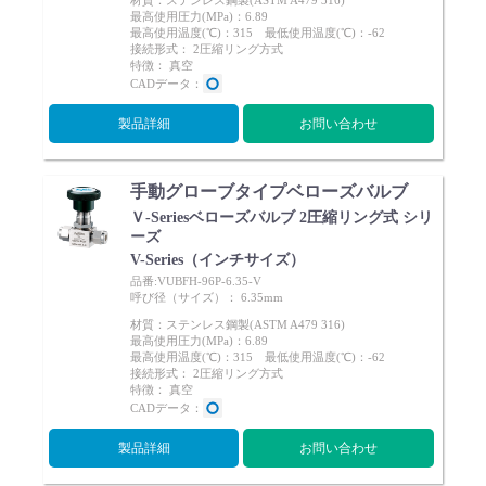
材質：ステンレス鋼製(ASTM A479 316)
Cv値・流量計算ツール
最高使用圧力(MPa)：6.89
最高使用温度(℃)：315 最低使用温度(℃)：-62
接続形式： 2圧縮リング方式
特徴： 真空
製品動画一覧
CADデータ：
製品詳細
お問い合わせ
バルブと継手のきほん
手動グローブタイプベローズバルブ
説明会・講習会
Ｖ-Seriesベローズバルブ 2圧縮リング式 シリ
ーズ
V-Series（インチサイズ）
ログイン
品番:VUBFH-96P-6.35-V
呼び径（サイズ）： 6.35mm
材質：ステンレス鋼製(ASTM A479 316)
会社情報
最高使用圧力(MPa)：6.89
最高使用温度(℃)：315 最低使用温度(℃)：-62
接続形式： 2圧縮リング方式
特徴： 真空
Corporate Blog
CADデータ：
製品詳細
お問い合わせ
採用情報