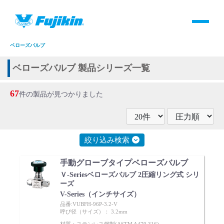
製品情報
HOME
＞
製品情報
＞
全て
＞
バルブ
＞
手動バルブ
＞
グローブバルブ
＞
ベローズバルブ
製品情報
ベローズバルブ 製品シリーズ一覧
バルブ・継手・システムを探す
67
件の製品が見つかりました
ダウンロード
絞り込み検索
製品カタログダウンロード
手動グローブタイプベローズバルブ
サポート
Ｖ-Seriesベローズバルブ 2圧縮リング式 シリ
ーズ
V-Series（インチサイズ）
よくあるご質問(FAQ)・用語集
品番:VUBFH-96P-3.2-V
呼び径（サイズ）： 3.2mm