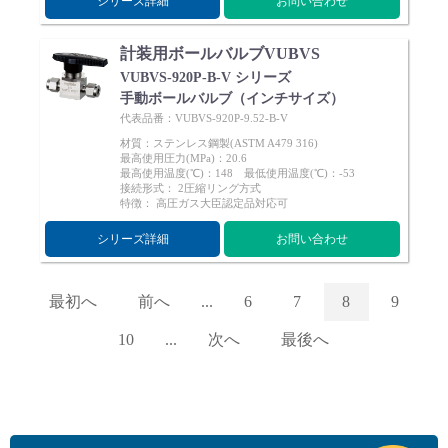
シリーズ詳細
お問い合わせ
計装用ボールバルブVUBVS
VUBVS-920P-B-V シリーズ
手動ボールバルブ（インチサイズ）
代表品番：VUBVS-920P-9.52-B-V
材質：ステンレス鋼製(ASTM A479 316)
最高使用圧力(MPa)：20.6
最高使用温度(℃)：148 最低使用温度(℃)：-53
接続形式： 2圧縮リング方式
特徴： 高圧ガス大臣認定品対応可
シリーズ詳細
お問い合わせ
最初へ
前へ
...
6
7
8
9
10
...
次へ
最後へ