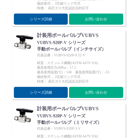
接続形式： 2圧縮リング方式
特徴： 高圧ガス大臣認定品対応可
シリーズ詳細
お問い合わせ
計装用ボールバルブVUBVS
English
Language：
日本語
／
language
VUBVS-920P-V シリーズ
お問い合わせ
mail
手動ボールバルブ（インチサイズ）
代表品番：VUBVS-920P-9.52-V
材質：ステンレス鋼製(ASTM A479 316)
最高使用圧力(MPa)：17.2
最高使用温度(℃)：148 最低使用温度(℃)：-53
接続形式： 2圧縮リング方式
特徴： 高圧ガス大臣認定品対応可
シリーズ詳細
お問い合わせ
計装用ボールバルブVUBVS
VUBVS-920P-V シリーズ
手動ボールバルブ（ミリサイズ）
代表品番：VUBVS-920P-3-V
材質：ステンレス鋼製(ASTM A479 316)