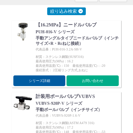
なところにご使用頂いています。
Cv値・流量計算ツール
絞り込み検索
製品動画一覧
【16.2MPa】ニードルバルブ
PUH-016-V シリーズ
手動アングルタイプニードルバルブ（インチ
バルブと継手のきほん
サイズ×R・Rcねじ接続）
代表品番：PUH-016-3.2A-SH-V
説明会・講習会
材質：ステンレス鋼製(SUSF316)
最高使用圧力(MPa)：16.2
最高使用温度(℃)：150 最低使用温度(℃)：-20
接続形式： 2圧縮リング方式,おねじ
ログイン
シリーズ詳細
お問い合わせ
会社情報
計装用ボールバルブVUBVS
VUBVS-920P-V シリーズ
Corporate Blog
手動ボールバルブ（インチサイズ）
代表品番：VUBVS-920P-1.6-V
材質：ステンレス鋼製(ASTM A479 316)
採用情報
最高使用圧力(MPa)：17.2
最高使用温度(℃)：148 最低使用温度(℃)：-53