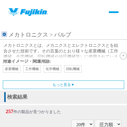
製品情報
HOME
＞
製品情報
＞
全て
＞
バルブ
製品情報
メカトロニクス
> バルブ
メカトロニクスとは、メカニクスとエレクトロニクスとを結
バルブ・継手・システムを探す
合させた技術です。その言葉のとおり様々な産業機械（工作
機械、化学機械、回転機械や油圧機械等）に使用されていま
用途イメージ・関連用語:
す。 これらの機械には、様々なお客様からのご要求に満足
ダウンロード
頂くために多様性と堅牢性が必要となります。 フジキンは
産業機械
工作機械
化学機械
回転機械
これまで培ってきた技術やノウハウを活かしてお客様に製品
を提供してきました。フジキンでは経済産業省高圧ガス大臣
製品カタログダウンロード
もっと見る▼
認定制度をいち早く導入して保安・安全・安心・労働・衛生
を合言葉として社会に大きく貢献しております。射出成型機
やコンプレッサー等の高圧ガスの設備のみならず、真空ポン
検索結果
サポート
プ（クライオポンプ等）の真空装置や冷凍機やボイラー等の
機器にもご使用頂いております。 まさに真空から高圧ま
257
件の製品が見つかりました
で、低温から高温まで幅広い用途とご使用条件に対応致しま
よくあるご質問(FAQ)・用語集
す。フジキンのバルブ・継手は、プロセスラインだけでな
く、計装導圧配管、計器元弁やサンプリングライン等に様々