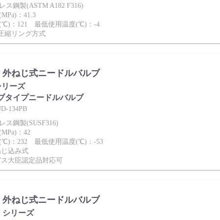
鋼製(ASTM A182 F316)
Pa)：41.3
℃)：121 最低使用温度(℃)：-4
2圧縮リング方式
a】外ねじ式ニードルバルブ
 シリーズ
ブタイプニードルバルブ
-134PB
ス鋼製(SUSF316)
Pa)：42
℃)：232 最低使用温度(℃)：-53
ねじ込み式
ガス大臣認定品対応可
a】外ねじ式ニードルバルブ
-V シリーズ