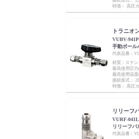
採用情報
接続形式： 
特徴： 高圧
トラニオン
VUBV-941
手動ボール
代表品番：VUBV
材質：ステンレス
最高使用圧力(M
最高使用温度(
language
接続形式： 
English
Language：
日本語
／
特徴： 高圧
mail
お問い合わせ
リリーフ
VURF-041
リリーフバ
代表品番：VURF