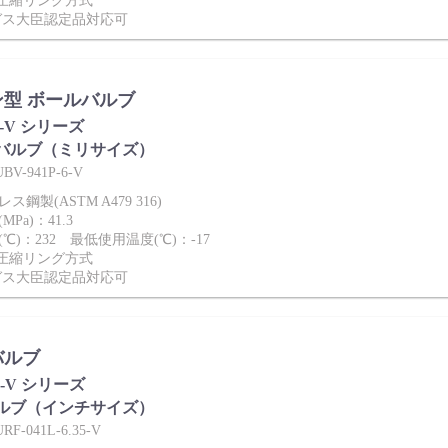
2圧縮リング方式
ガス大臣認定品対応可
型 ボールバルブ
P-V シリーズ
バルブ（ミリサイズ）
-941P-6-V
鋼製(ASTM A479 316)
Pa)：41.3
℃)：232 最低使用温度(℃)：-17
2圧縮リング方式
ガス大臣認定品対応可
バルブ
L-V シリーズ
ルブ（インチサイズ）
-041L-6.35-V