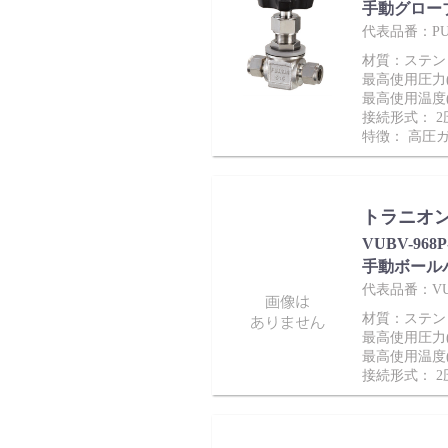
手動グロー
代表品番：PUS-
材質：ステンレ
最高使用圧力(M
最高使用温度(
接続形式： 
特徴： 高圧
トラニオン
VUBV-968
手動ボール
代表品番：VUBV
材質：ステンレス
最高使用圧力(M
最高使用温度(
接続形式： 