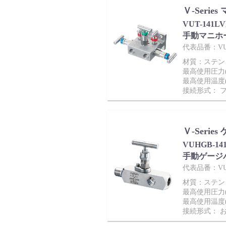
製品動画一覧
Ｖ-Seri
VUT-141L
手動マニホ
代表品番：VUT-
材質：ステンレス
バルブと継手のきほん
最高使用圧力(M
最高使用温度(
接続形式： 
Ｖ-Seri
説明会・講習会
VUHGB-1
手動ゲージ
代表品番：VUH
材質：ステンレス
最高使用圧力(M
ログイン
最高使用温度(
接続形式： 