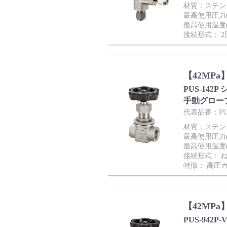
材質：ステンレス
最高使用圧力(M
最高使用温度(
接続形式： 
【42MP
PUS-142P
手動グロー
代表品番：PUD
材質：ステンレ
最高使用圧力(M
最高使用温度(
接続形式： 
特徴： 高圧
【42MP
PUS-942P