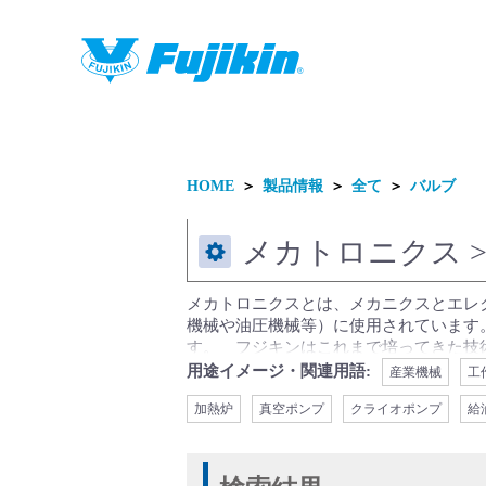
製品情報
HOME
＞
製品情報
＞
全て
＞
バルブ
メカトロニクス
メカトロニクスとは、メカニクスとエレ
機械や油圧機械等）に使用されています
製品情報
す。 フジキンはこれまで培ってきた技
制度をいち早く導入して保安・安全・安
用途イメージ・関連用語:
産業機械
工
ガスの設備のみならず、真空ポンプ（ク
加熱炉
真空ポンプ
クライオポンプ
給
ら高圧まで、低温から高温まで幅広い用
管、計器元弁やサンプリングライン等に