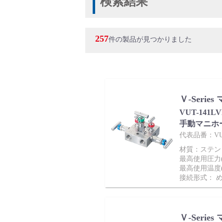
検索結果
バルブ・継手・システムを探す
257
件の製品が見つかりました
ダウンロード
Ｖ-Seri
VUT-141
手動マニホ
代表品番：VUT
材質：ステンレス
最高使用圧力(M
最高使用温度(
製品カタログダウンロード
接続形式： 
Ｖ-Seri