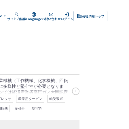
search
language
mail
login
corporate_fare
ド
arrow_drop_down
会社情報トップ
サイト内検索
Language
お問い合わせ
ログイン
業機械（工作機械、化学機械、回転
に多様性と堅牢性が必要となりま
ンでは経済産業省高圧ガス大臣認定
出成型機やコンプレッサー等の高圧
プレッサ
産業用タービン
軸受装置
用頂いております。 まさに真空か
回転機
多様性
堅牢性
セスラインだけでなく、計装導圧配