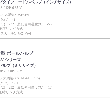
ブタイプニードルバルブ（インチサイズ）
942P-6.35-V
ス鋼製(SUSF316)
Pa)：42
℃)：232 最低使用温度(℃)：-53
2圧縮リング方式
ガス大臣認定品対応可
型 ボールバルブ
P-V シリーズ
バルブ（ミリサイズ）
-968P-12-V
鋼製(ASTM A479 316)
Pa)：45.4
℃)：232 最低使用温度(℃)：-17
2圧縮リング方式