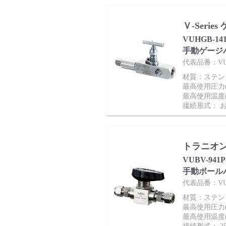
Ｖ-Seri
VUHGB-1
手動ゲージ
会社情報
代表品番：VUH
材質：ステンレス
最高使用圧力(M
最高使用温度(
接続形式： 
トラニオン
Corporate Blog
VUBV-941
手動ボール
代表品番：VUBV
材質：ステンレス
最高使用圧力(M
最高使用温度(