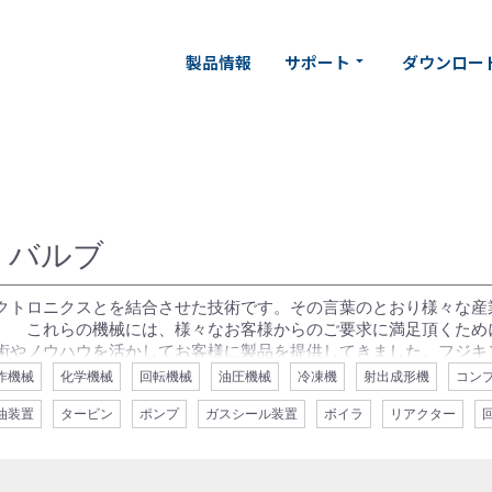
製品情報
サポート
ダウンロー
arrow_drop_down
> バルブ
クトロニクスとを結合させた技術です。その言葉のとおり様々な産
。 これらの機械には、様々なお客様からのご要求に満足頂くため
術やノウハウを活かしてお客様に製品を提供してきました。フジキ
心・労働・衛生を合言葉として社会に大きく貢献しております。射
作機械
化学機械
回転機械
油圧機械
冷凍機
射出成形機
コン
ライオポンプ等）の真空装置や冷凍機やボイラー等の機器にもご使
油装置
タービン
ポンプ
ガスシール装置
ボイラ
リアクター
途とご使用条件に対応致します。フジキンのバルブ・継手は、プロ
様々なところにご使用頂いています。