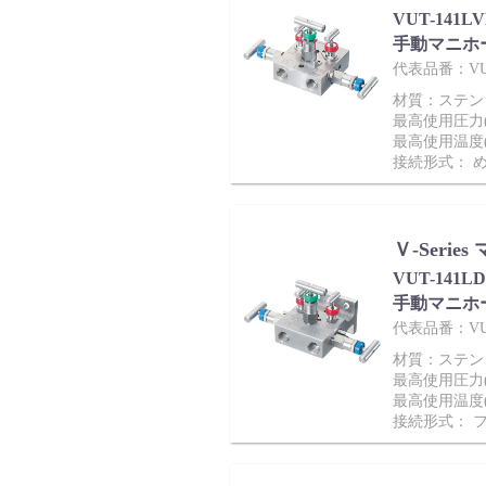
VUT-141L
サポート
手動マニホ
代表品番：VUT-
材質：ステンレス
最高使用圧力(M
最高使用温度(
接続形式： 
よくあるご質問(FAQ)・用語集
Ｖ-Seri
VUT-141
手動マニホ
代表品番：VUT-
材質：ステンレス
Cv値・流量計算ツール
最高使用圧力(M
最高使用温度(
接続形式： 