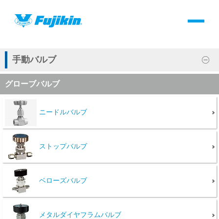
製品情報
HOME
＞
製品情報
＞
全て
＞
バルブ
製品情報
手動バルブ
グローブバルブ
バルブ・継手・システムを探す
ダウンロード
ニードルバルブ
製品カタログダウンロード
ストップバルブ
サポート
ベローズバルブ
よくあるご質問(FAQ)・用語集
メタルダイヤフラムバルブ