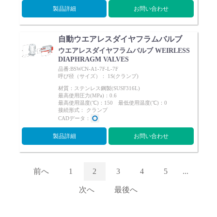
製品詳細
お問い合わせ
自動ウエアレスダイヤフラムバルブ
ウエアレスダイヤフラムバルブ WEIRLESS
DIAPHRAGM VALVES
品番:BSWCN-A1-7F-L-7F
呼び径（サイズ）： 1S(クランプ)
材質：ステンレス鋼製(SUSF316L)
最高使用圧力(MPa)：0.6
最高使用温度(℃)：150 最低使用温度(℃)：0
接続形式： クランプ
CADデータ：
製品詳細
お問い合わせ
前へ
1
2
3
4
5
...
次へ
最後へ