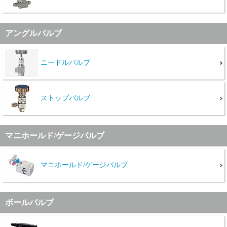
Cv値・流量計算ツール
アングルバルブ
製品動画一覧
ニードルバルブ
バルブと継手のきほん
説明会・講習会
ストップバルブ
ログイン
マニホールド/ゲージバルブ
会社情報
マニホールド/ゲージバルブ
Corporate Blog
ボールバルブ
採用情報