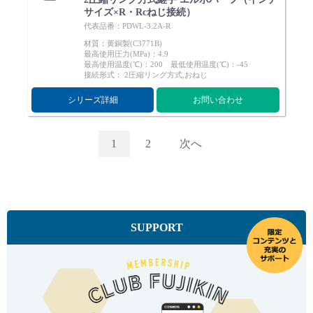
サイズ×R・Rcねじ接続）
代表品番：PDWL-3.2A-R
材質：黄銅製(C3771B)
最高使用圧力(MPa)：4.9
最高使用温度(℃)：200 最低使用温度(℃)：-45
接続形式： 2圧縮リング方式,おねじ
シリーズ詳細
お問い合わせ
1
2
次へ
SUPPORT