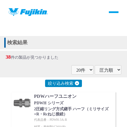
製品情報
HOME
＞
製品情報
＞
全て
製品情報
検索結果
バルブ・継手・システムを探す
38
件の製品が見つかりました
ダウンロード
製品カタログダウンロード
絞り込み検索
PDWハーフユニオン
サポート
PDWH シリーズ
2圧縮リング方式継手 ハーフ（ミリサイズ
×R・Rcねじ接続）
よくあるご質問(FAQ)・用語集
代表品番：PDWH-3A-R
材質：黄銅製(C3604B)