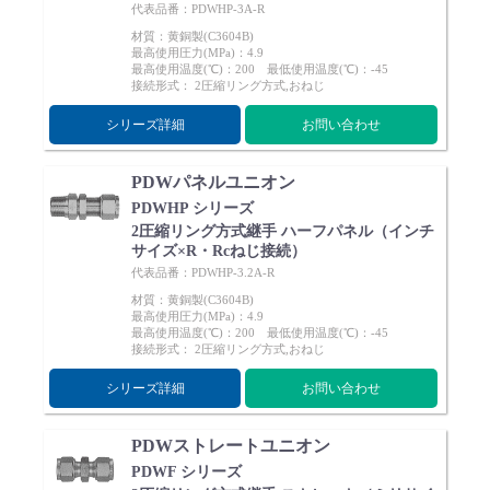
代表品番：PDWHP-3A-R
材質：黄銅製(C3604B)
最高使用圧力(MPa)：4.9
最高使用温度(℃)：200 最低使用温度(℃)：-45
接続形式： 2圧縮リング方式,おねじ
シリーズ詳細
お問い合わせ
English
Language：
日本語
／
language
お問い合わせ
mail
PDWパネルユニオン
PDWHP シリーズ
2圧縮リング方式継手 ハーフパネル（インチ
サイズ×R・Rcねじ接続）
代表品番：PDWHP-3.2A-R
材質：黄銅製(C3604B)
最高使用圧力(MPa)：4.9
最高使用温度(℃)：200 最低使用温度(℃)：-45
接続形式： 2圧縮リング方式,おねじ
シリーズ詳細
お問い合わせ
PDWストレートユニオン
PDWF シリーズ