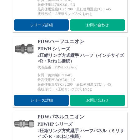
最高使用圧力(MPa)：4.9
Cv値・流量計算ツール
最高使用温度(℃)：200 最低使用温度(℃)：-45
接続形式： 2圧縮リング方式,おねじ
製品動画一覧
シリーズ詳細
お問い合わせ
バルブと継手のきほん
PDWハーフユニオン
PDWH シリーズ
2圧縮リング方式継手 ハーフ（インチサイズ
説明会・講習会
×R・Rcねじ接続）
代表品番：PDWH-3.2A-R
材質：黄銅製(C3604B)
ログイン
最高使用圧力(MPa)：4.9
最高使用温度(℃)：200 最低使用温度(℃)：-45
接続形式： 2圧縮リング方式,おねじ
会社情報
シリーズ詳細
お問い合わせ
Corporate Blog
PDWパネルユニオン
PDWHP シリーズ
2圧縮リング方式継手 ハーフパネル（ミリサ
採用情報
イズ×R・Rcねじ接続）