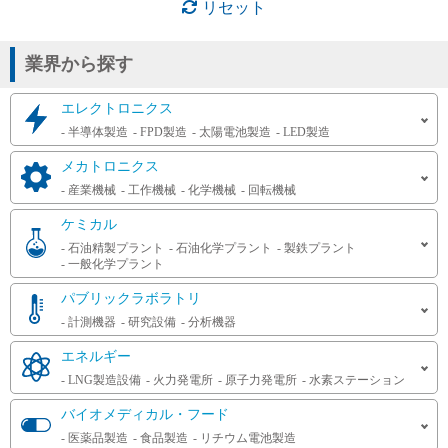
リセット
クリーン度
2級禁油(酸素禁油)
1級禁油
完全禁油
業界から探す
特徴
エレクトロニクス
半導体製造
FPD製造
太陽電池製造
LED製造
耐食性優
特殊材料ガス
微量調整可
高圧ガス大臣認定品対応可
メカトロニクス
高圧ガス大臣認定品も対応可能です
真空
産業機械
工作機械
化学機械
回転機械
ケミカル
石油精製プラント
石油化学プラント
製鉄プラント
呼び径
一般化学プラント
1.58
3
3.17
3.2
4
6
6.3
6.35
パブリックラボラトリ
6.7
8
8.3
9.52
10
10.3
11
12
計測機器
研究設備
分析機器
12.3
12.7
13
14.2
14.3
15
17.8
エネルギー
19.05
20
22.2
25
25.4
27.7
30
32
LNG製造設備
火力発電所
原子力発電所
水素ステーション
34.5
38.1
40
43.2
49.1
50
50.8
61.1
バイオメディカル・フード
63.5
76.3
101.6
101.7
医薬品製造
食品製造
リチウム電池製造