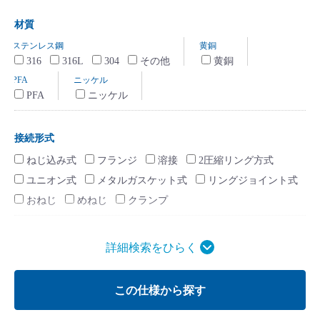
材質
316
316L
304
その他
黄銅
PFA
ニッケル
接続形式
ねじ込み式
フランジ
溶接
2圧縮リング方式
ユニオン式
メタルガスケット式
リングジョイント式
おねじ
めねじ
クランプ
Cv値
詳細検索
0 ～ 0.1未満
0.1 ～ 1未満
1 ～ 2未満
2 ～ 5未満
5 ～ 10未満
10 ～ 100未満
100以上
この仕様から探す