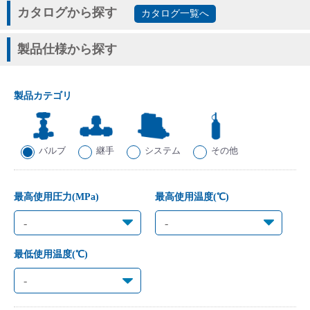
カタログから探す
カタログ一覧へ
製品仕様から探す
English
Language：
日本語
／
language
製品カテゴリ
お問い合わせ
mail
バルブ
継手
システム
その他
最高使用圧力(MPa)
最高使用温度(℃)
最低使用温度(℃)