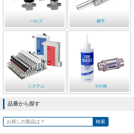
Cv値・流量計算ツール
バルブ
継手
製品動画一覧
バルブと継手のきほん
説明会・講習会
ログイン
システム
その他
会社情報
品番から探す
Corporate Blog
検索
採用情報