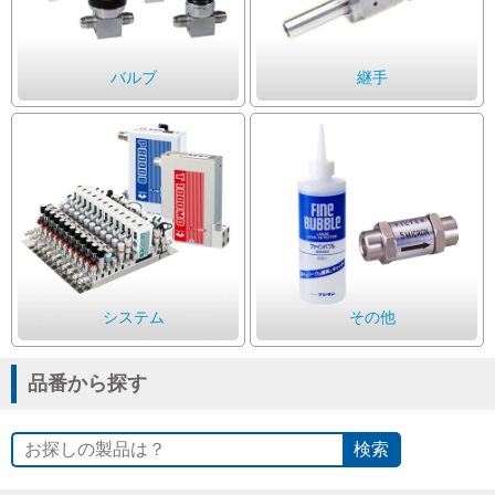
Cv値・流量計算ツール
バルブ
継手
製品動画一覧
バルブと継手のきほん
説明会・講習会
ログイン
システム
その他
会社情報
品番から探す
Corporate Blog
検索
採用情報