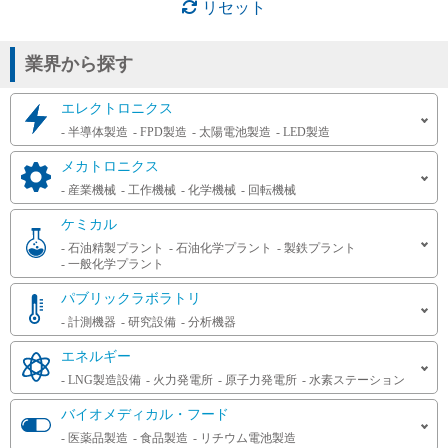
リセット
クリーン度
2級禁油(酸素禁油)
1級禁油
完全禁油
業界から探す
特徴
エレクトロニクス
半導体製造
FPD製造
太陽電池製造
LED製造
耐食性優
特殊材料ガス
微量調整可
高圧ガス大臣認定品対応可
メカトロニクス
高圧ガス大臣認定品も対応可能です
真空
産業機械
工作機械
化学機械
回転機械
ケミカル
石油精製プラント
石油化学プラント
製鉄プラント
呼び径
一般化学プラント
1.58
3
3.17
3.2
4
6
6.3
6.35
パブリックラボラトリ
6.7
8
8.3
9.52
10
10.3
11
12
計測機器
研究設備
分析機器
12.3
12.7
13
14.2
14.3
15
17.8
エネルギー
19.05
20
22.2
25
25.4
27.7
30
32
LNG製造設備
火力発電所
原子力発電所
水素ステーション
34.5
38.1
40
43.2
49.1
50
50.8
61.1
バイオメディカル・フード
63.5
76.3
101.6
101.7
医薬品製造
食品製造
リチウム電池製造