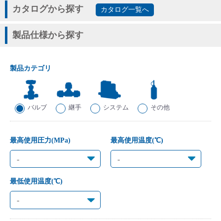
カタログから探す
カタログ一覧へ
製品仕様から探す
English
Language：
日本語
／
language
製品カテゴリ
お問い合わせ
mail
バルブ
継手
システム
その他
最高使用圧力(MPa)
最高使用温度(℃)
最低使用温度(℃)