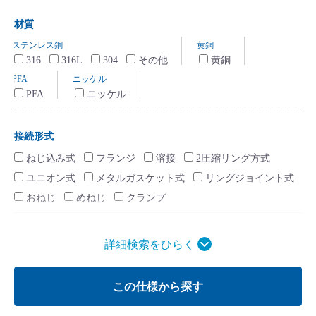
材質
316
316L
304
その他
黄銅
PFA
ニッケル
接続形式
ねじ込み式
フランジ
溶接
2圧縮リング方式
ユニオン式
メタルガスケット式
リングジョイント式
おねじ
めねじ
クランプ
Cv値
詳細検索
0 ～ 0.1未満
0.1 ～ 1未満
1 ～ 2未満
2 ～ 5未満
5 ～ 10未満
10 ～ 100未満
100以上
この仕様から探す