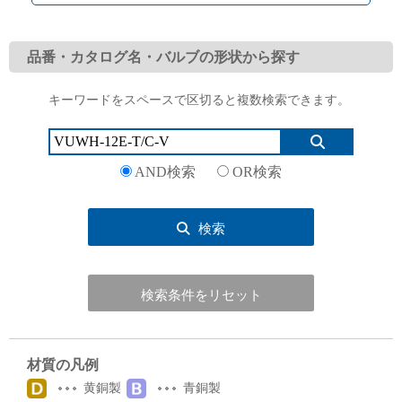
品番・カタログ名・バルブの形状から探す
キーワードをスペースで区切ると複数検索できます。
English
Language：
日本語
／
language
お問い合わせ
mail
AND検索
OR検索
検索
検索条件をリセット
材質の凡例
黄銅製
青銅製