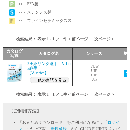
PFA製
ステンレス製
ファインセラミックス製
検索結果：
表示
1
-
1
／
1
件 <
前ページ
｜
次ページ
>
カタログ
カタログ名
シリーズ
材
写真
2圧縮リング継手 V-Lo
VUW
k継手
UJB
【V-series】
UJN
UJP
他の言語を見る
検索結果：
表示
1
-
1
／
1
件 <
前ページ
｜
次ページ
>
【ご利用方法】
「おまとめダウンロード」をご利用になるには「
ログイ
ン
」または下記「
新規登録
」から CLUB FUJIKINメンバ