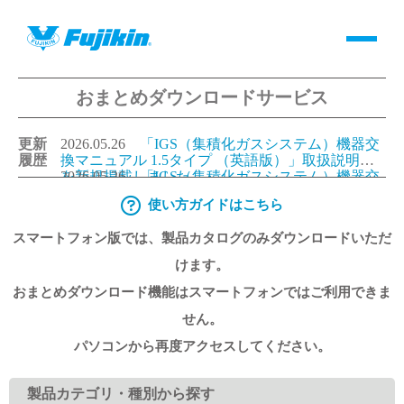
おまとめダウンロードサービス
製品情報
更新
2026.05.26
「IGS（集積化ガスシステム）機器交
バルブ・継手・システムを探す
履歴
換マニュアル 1.5タイプ （英語版）」取扱説明書
を新規掲載しました。
2026.05.26
「IGS（集積化ガスシステム）機器交
換マニュアル 1.125タイプ（英語版）」取扱説明書
使い方ガイドはこちら
ダウンロード
を新規掲載しました。
2026.05.26
「IGS（集積化ガスシステム）機器交
換マニュアル 1.5タイプ （日本語版）」取扱説明
スマートフォン版では、製品カタログのみダウンロードいただ
書を更新しました。
2026.05.26
「IGS（集積化ガスシステム）機器交
換マニュアル 1.125タイプ（日本語版）」取扱説明
製品カタログダウンロード
けます。
書を更新しました。
おまとめダウンロード機能はスマートフォンではご利用できま
サポート
せん。
パソコンから再度アクセスしてください。
よくあるご質問(FAQ)・用語集
製品カテゴリ・種別から探す