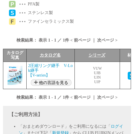
PFA製
ステンレス製
ファインセラミックス製
検索結果：
表示
1
-
1
／
1
件 <
前ページ
｜
次ページ
>
カタログ
カタログ名
シリーズ
材
写真
2圧縮リング継手 V-Lo
VUW
k継手
UJB
【V-series】
UJN
UJP
他の言語を見る
検索結果：
表示
1
-
1
／
1
件 <
前ページ
｜
次ページ
>
【ご利用方法】
「おまとめダウンロード」をご利用になるには「
ログイ
ン
」または下記「
新規登録
」から CLUB FUJIKINメンバ