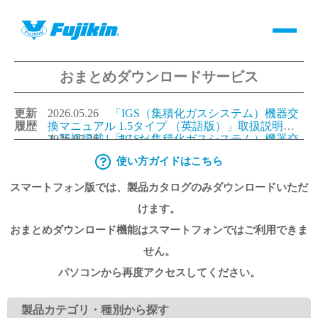
おまとめダウンロードサービス
製品情報
更新
2026.05.26
「IGS（集積化ガスシステム）機器交
バルブ・継手・システムを探す
履歴
換マニュアル 1.5タイプ （英語版）」取扱説明書
を新規掲載しました。
2026.05.26
「IGS（集積化ガスシステム）機器交
換マニュアル 1.125タイプ（英語版）」取扱説明書
使い方ガイドはこちら
ダウンロード
を新規掲載しました。
2026.05.26
「IGS（集積化ガスシステム）機器交
換マニュアル 1.5タイプ （日本語版）」取扱説明
スマートフォン版では、製品カタログのみダウンロードいただ
書を更新しました。
2026.05.26
「IGS（集積化ガスシステム）機器交
換マニュアル 1.125タイプ（日本語版）」取扱説明
製品カタログダウンロード
けます。
書を更新しました。
おまとめダウンロード機能はスマートフォンではご利用できま
サポート
せん。
パソコンから再度アクセスしてください。
よくあるご質問(FAQ)・用語集
製品カテゴリ・種別から探す