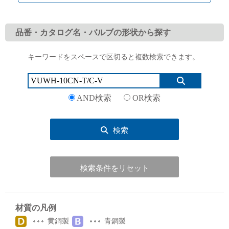
品番・カタログ名・バルブの形状から探す
キーワードをスペースで区切ると複数検索できます。
English
Language：
日本語
／
language
お問い合わせ
mail
AND検索
OR検索
検索
検索条件をリセット
材質の凡例
黄銅製
青銅製